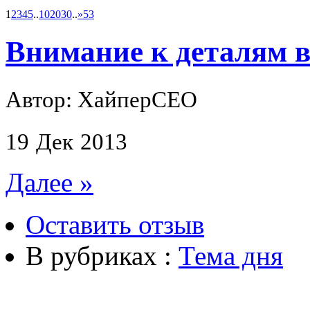
1
2
3
4
5
..
10
20
30
..
»
53
Внимание к деталям в
Автор: ХайперСЕО
19
Дек
2013
Далее »
Оставить отзыв
В рубриках :
Тема дня