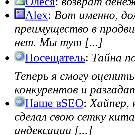
Олеся
:
возврат дене
Alex
:
Вот именно, д
преимущество в продви
нет. Мы тут [...]
Посещатель
:
Тайна п
Теперь я смогу оценить
конкурентов и разгадать
Наше вSEO
:
Хайпер, 
сделал свою сетку кита
индексации [...]