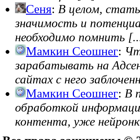
Сеня
:
В целом, стат
значимость и потенциал
необходимо помнить [..
Мамкин Сеошнег
:
Чт
зарабатывать на Адсен
сайтах с него заблоченно
Мамкин Сеошнег
:
В 
обработкой информации
контента, уже нейронк