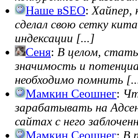
Наше вSEO
:
Хайпер, 
сделал свою сетку кита
индексации [...]
Сеня
:
В целом, стат
значимость и потенциал
необходимо помнить [..
Мамкин Сеошнег
:
Чт
зарабатывать на Адсен
сайтах с него заблоченно
Мамкин Сеошнег
:
В 