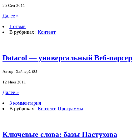
25
Сен
2011
Далее »
1 отзыв
В рубриках :
Контент
Datacol — универсальный Веб-парсер
Автор: ХайперСЕО
12
Июл
2011
Далее »
3 комментария
В рубриках :
Контент
,
Программы
Ключевые слова: базы Пастухова