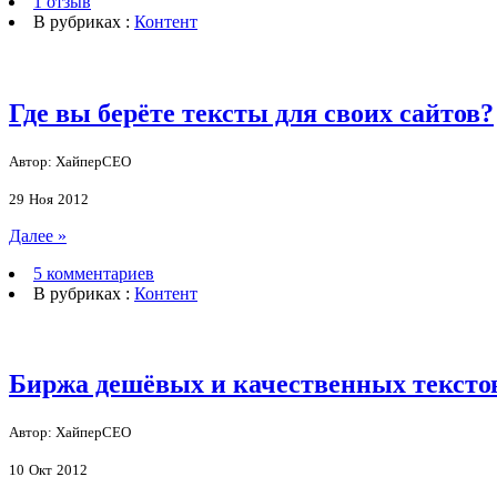
1 отзыв
В рубриках :
Контент
Где вы берёте тексты для своих сайтов?
Автор: ХайперСЕО
29
Ноя
2012
Далее »
5 комментариев
В рубриках :
Контент
Биржа дешёвых и качественных текстов
Автор: ХайперСЕО
10
Окт
2012