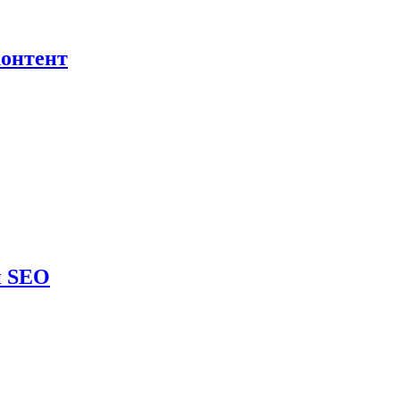
контент
и SEO