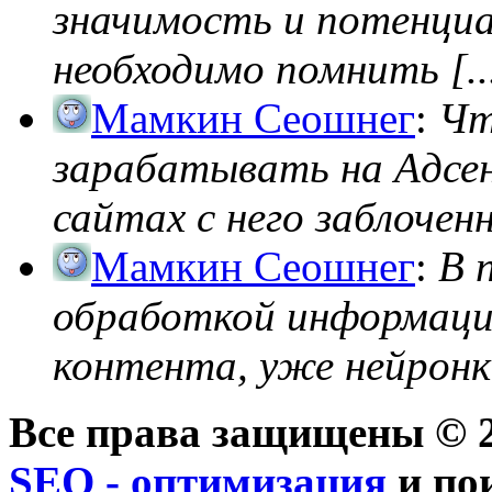
значимость и потенциал
необходимо помнить [..
Мамкин Сеошнег
:
Чт
зарабатывать на Адсен
сайтах с него заблоченно
Мамкин Сеошнег
:
В 
обработкой информации
контента, уже нейронк
Все права защищены © 2
SEO - оптимизация
и по