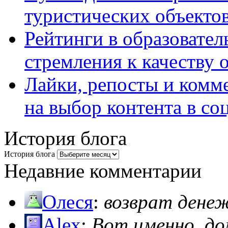
туристических объекто
Рейтинги в образовател
стремления к качеству 
Лайки, репосты и комм
на выбор контента в со
История блога
История блога
Недавние комментарии
Олеся
:
возврат дене
Alex
:
Вот именно, д