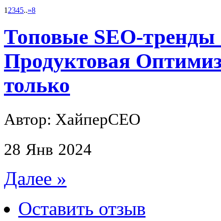
1
2
3
4
5
..
»
8
Топовые SEO-тренды 2
Продуктовая Оптимизац
только
Автор: ХайперСЕО
28
Янв
2024
Далее »
Оставить отзыв