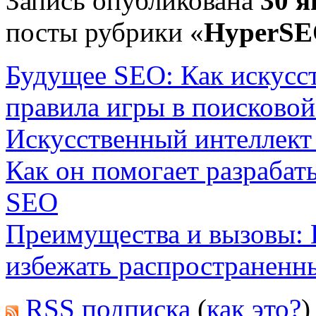
Запись опубликована
30 я
посты рубрики «
HyperS
Будущее SEO: Как искусс
правила игры в поисково
Искусственный интеллект 
Как он помогает разрабат
SEO
Преимущества и вызовы: 
избежать распространен
RSS подписка
(
как это?
)