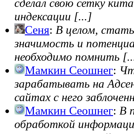
сделал свою сетку кита
индексации [...]
Сеня
:
В целом, стат
значимость и потенциал
необходимо помнить [..
Мамкин Сеошнег
:
Чт
зарабатывать на Адсен
сайтах с него заблоченно
Мамкин Сеошнег
:
В 
обработкой информации