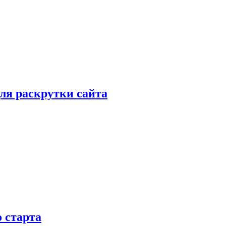
ля раскрутки сайта
 старта