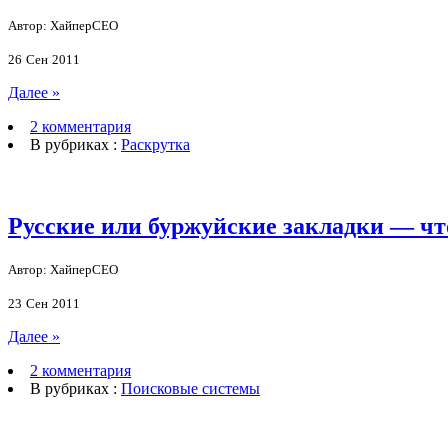
Автор: ХайперСЕО
26
Сен
2011
Далее »
2 комментария
В рубриках :
Раскрутка
Русские или буржуйские закладки — чт
Автор: ХайперСЕО
23
Сен
2011
Далее »
2 комментария
В рубриках :
Поисковые системы