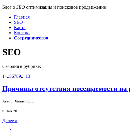
Блог о
SEO
оптимизация и поисковое продвижение
Главная
SEO
Карта
Контакт
Сотрудничество
SEO
Сегодня в рубрике:
1
«
..
5
6
7
8
9
..
»
13
Причины отсутствия посещаемости на 
Автор: ХайперСЕО
6
Ноя
2011
Далее »