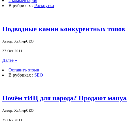
2 комментария
В рубриках :
Раскрутка
Подводные камни конкурентных топов
Автор: ХайперСЕО
27
Окт
2011
Далее »
Оставить отзыв
В рубриках :
SEO
Почём тИЦ для народа? Продают ману
Автор: ХайперСЕО
25
Окт
2011