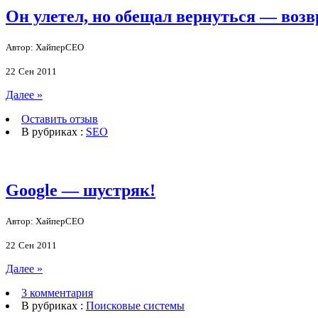
Он улетел, но обещал вернуться — воз
Автор: ХайперСЕО
22
Сен
2011
Далее »
Оставить отзыв
В рубриках :
SEO
Google — шустряк!
Автор: ХайперСЕО
22
Сен
2011
Далее »
3 комментария
В рубриках :
Поисковые системы