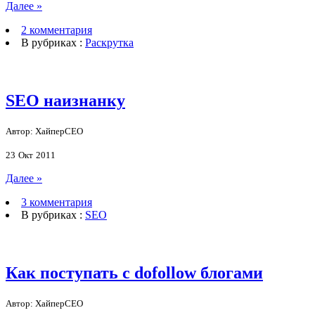
Далее »
2 комментария
В рубриках :
Раскрутка
SEO наизнанку
Автор: ХайперСЕО
23
Окт
2011
Далее »
3 комментария
В рубриках :
SEO
Как поступать с dofollow блогами
Автор: ХайперСЕО