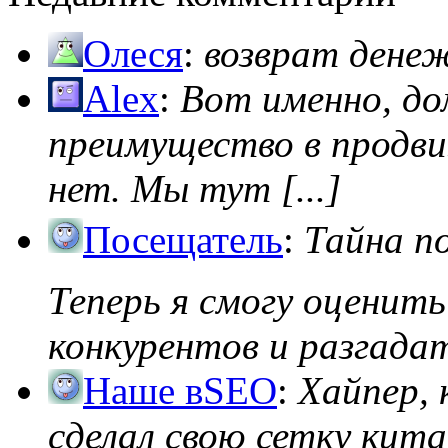
Олеся
:
возврат дене
Alex
:
Вот именно, д
преимущество в продви
нет. Мы тут [...]
Посещатель
:
Тайна п
Теперь я смогу оценить
конкурентов и разгадать
Наше вSEO
:
Хайпер, 
сделал свою сетку кита