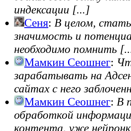
индексации [...]
Сеня
:
В целом, стат
значимость и потенциал
необходимо помнить [..
Мамкин Сеошнег
:
Чт
зарабатывать на Адсен
сайтах с него заблоченно
Мамкин Сеошнег
:
В 
обработкой информации
контента, уже нейронк