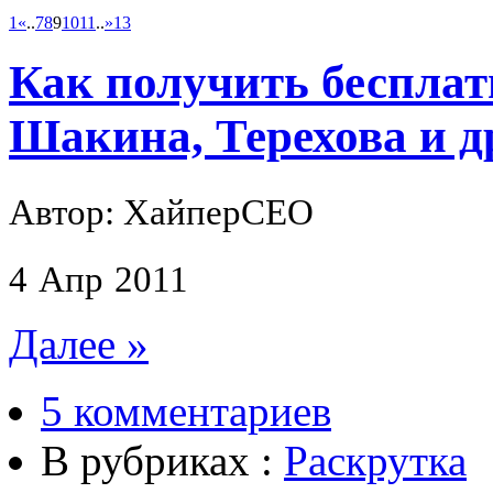
1
«
..
7
8
9
10
11
..
»
13
Как получить бесплат
Шакина, Терехова и д
Автор: ХайперСЕО
4
Апр
2011
Далее »
5 комментариев
В рубриках :
Раскрутка