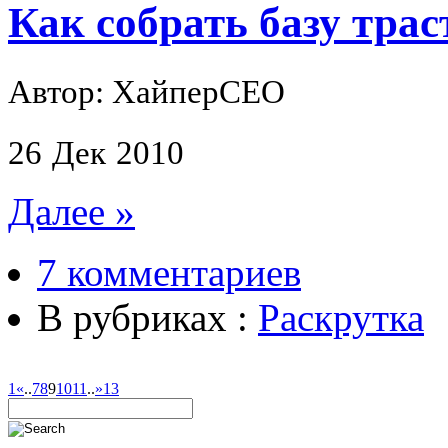
Как собрать базу трас
Автор: ХайперСЕО
26
Дек
2010
Далее »
7 комментариев
В рубриках :
Раскрутка
1
«
..
7
8
9
10
11
..
»
13