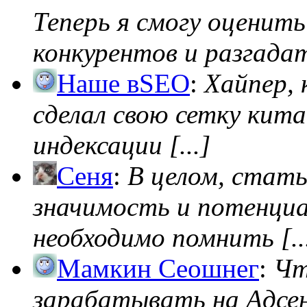
Теперь я смогу оценить
конкурентов и разгадать
Наше вSEO
:
Хайпер, 
сделал свою сетку кита
индексации [...]
Сеня
:
В целом, стат
значимость и потенциал
необходимо помнить [..
Мамкин Сеошнег
:
Чт
зарабатывать на Адсен