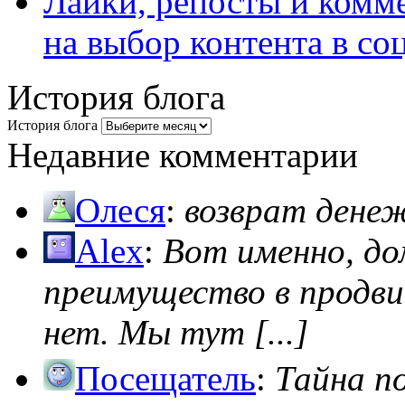
Лайки, репосты и комм
на выбор контента в со
История блога
История блога
Недавние комментарии
Олеся
:
возврат дене
Alex
:
Вот именно, д
преимущество в продви
нет. Мы тут [...]
Посещатель
:
Тайна п