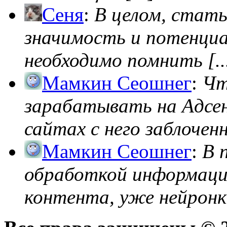
Сеня
:
В целом, стат
значимость и потенциал
необходимо помнить [..
Мамкин Сеошнег
:
Чт
зарабатывать на Адсен
сайтах с него заблоченно
Мамкин Сеошнег
:
В 
обработкой информации
контента, уже нейронк