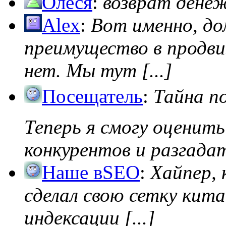
Олеся
:
возврат дене
Alex
:
Вот именно, д
преимущество в продви
нет. Мы тут [...]
Посещатель
:
Тайна п
Теперь я смогу оценить
конкурентов и разгадать
Наше вSEO
:
Хайпер, 
сделал свою сетку кита
индексации [...]