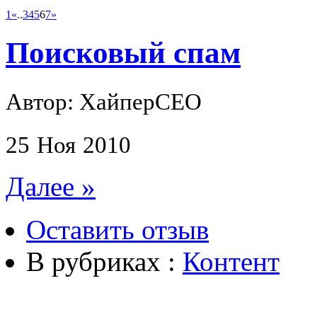
1
«
..
3
4
5
6
7
»
Поисковый спам
Автор: ХайперСЕО
25
Ноя
2010
Далее »
Оставить отзыв
В рубриках :
Контент