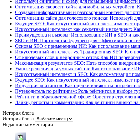
Используй сниппеты и схему для повышения видимости 
Оптимизация скорости сайта для мобильных устройств: К
Создавай информативный и разговорный контент для опт
Оптимизация сайта для голосового поиска: Используй д
Будущее SEO: Как искусственный интеллект изменяет пр
Искусственный интеллект как секретный ингредиент: Ка
Преимущества и вызовы: Использование ИИ в SEO и как
SEO и ИИ: Партнерство будущего для эффективной опт
Основы SEO с применением ИИ: Как использование маши
Искусственный интеллект vs. Традиционная SEO: Кто поб
От ключевых слов к нейронным сетям: Как ИИ перевора
Максимизация результатов SEO: Пять способов внедрения
Умные решения для умных сайтов: Как использование И
Искусственный интеллект и SEO: Как автоматизация пом
Будущее SEO: Как искусственный интеллект изменяет пр
Индустрия рейтингов: Как оценки влияют на потребителе
Путеводитель по рейтингам: Роль рейтингов в выборе ту
Рейтинги в образовательной сфере: Ориентир стремления
Лайки, репосты и комментарии: Как рейтинги влияют на 
История блога
История блога
Недавние комментарии