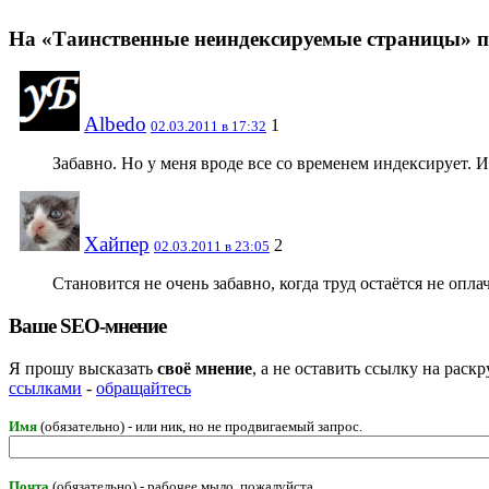
На «Таинственные неиндексируемые страницы» п
Albedo
1
02.03.2011 в 17:32
Забавно. Но у меня вроде все со временем индексирует. И
Хайпер
2
02.03.2011 в 23:05
Становится не очень забавно, когда труд остаётся не опла
Ваше SEO-мнение
Я прошу высказать
своё мнение
, а не оставить ссылку на рас
ссылками
-
обращайтесь
Имя
(обязательно) - или ник, но не продвигаемый запрос.
Почта
(обязательно) - рабочее мыло, пожалуйста.