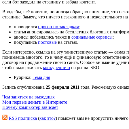
если бот заходил на страницу и забрал контент.
Вроде бы, всё понятно, но иногда обращаю внимание, что неко
странице. Замечу, что ничего незаконного и нежелательного н
проводился
прогон по закладкам
;
статья анонсировалась на бесплатных блоговых платформ
анонсы добавлялись также в
социальные сервисы
;
покупались
постовые
на статью.
Если интересно, ссылка на эту таинственную статью — самая п
понимаешь многого, то к чему ещё и финансовую ответственно
договор на продвижение своего сайта. Особое внимание удели
чтобы выдерживать
конкуренцию
на рынке SEO.
Рубрика:
Тема дня
Запись опубликована
25 февраля 2011
года. Рекомендую ознак
Чем заняться на выходных
Мои первые деньги в Интернете
Почему компьютер зависает
RSS подписка
(
как это?
) поможет вам не пропустить ничего