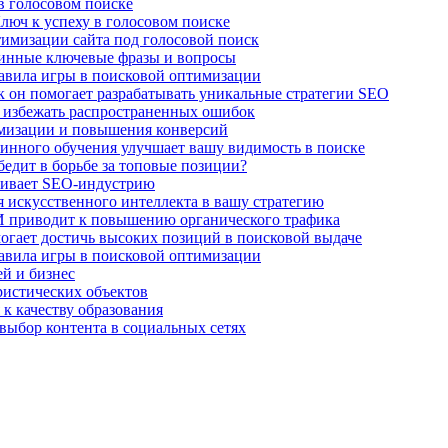
в голосовом поиске
люч к успеху в голосовом поиске
имизации сайта под голосовой поиск
линные ключевые фразы и вопросы
авила игры в поисковой оптимизации
к он помогает разрабатывать уникальные стратегии SEO
 избежать распространенных ошибок
имизации и повышения конверсий
нного обучения улучшает вашу видимость в поиске
едит в борьбе за топовые позиции?
чивает SEO-индустрию
 искусственного интеллекта в вашу стратегию
И приводит к повышению органического трафика
огает достичь высоких позиций в поисковой выдаче
авила игры в поисковой оптимизации
й и бизнес
ристических объектов
 к качеству образования
выбор контента в социальных сетях