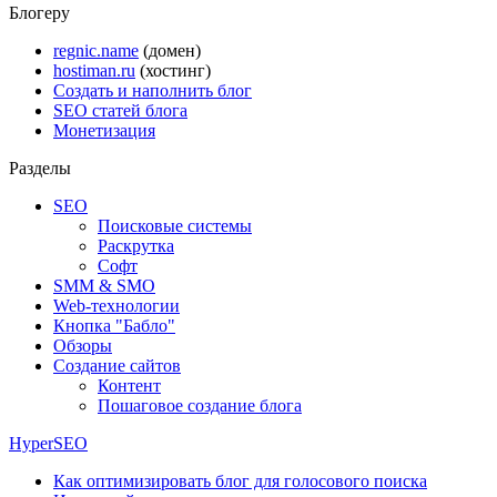
Блогеру
regnic.name
(домен)
hostiman.ru
(хостинг)
Создать и наполнить блог
SEO статей блога
Монетизация
Разделы
SEO
Поисковые системы
Раскрутка
Софт
SMM & SMO
Web-технологии
Кнопка "Бабло"
Обзоры
Создание сайтов
Контент
Пошаговое создание блога
HyperSEO
Как оптимизировать блог для голосового поиска