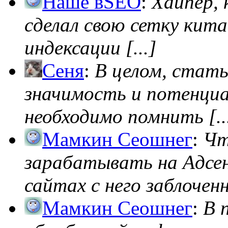
Наше вSEO
:
Хайпер, 
сделал свою сетку кита
индексации [...]
Сеня
:
В целом, стат
значимость и потенциал
необходимо помнить [..
Мамкин Сеошнег
:
Чт
зарабатывать на Адсен
сайтах с него заблоченно
Мамкин Сеошнег
:
В 