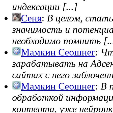
индексации [...]
Сеня
:
В целом, стат
значимость и потенциал
необходимо помнить [..
Мамкин Сеошнег
:
Чт
зарабатывать на Адсен
сайтах с него заблоченно
Мамкин Сеошнег
:
В 
обработкой информации
контента, уже нейронк