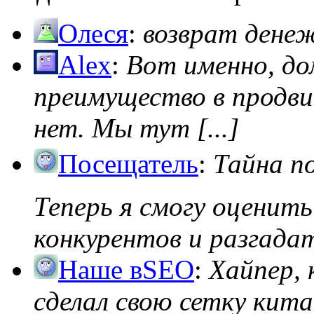
Олеся
:
возврат дене
Alex
:
Вот именно, д
преимущество в продви
нет. Мы тут [...]
Посещатель
:
Тайна п
Теперь я смогу оценить
конкурентов и разгадать
Наше вSEO
:
Хайпер, 
сделал свою сетку кита