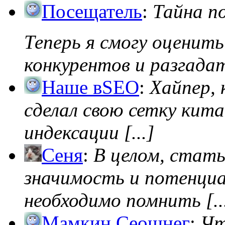
Посещатель
:
Тайна п
Теперь я смогу оценить
конкурентов и разгадать
Наше вSEO
:
Хайпер, 
сделал свою сетку кита
индексации [...]
Сеня
:
В целом, стат
значимость и потенциал
необходимо помнить [..
Мамкин Сеошнег
:
Чт