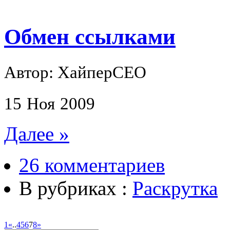
Обмен ссылками
Автор: ХайперСЕО
15
Ноя
2009
Далее »
26 комментариев
В рубриках :
Раскрутка
1
«
..
4
5
6
7
8
»