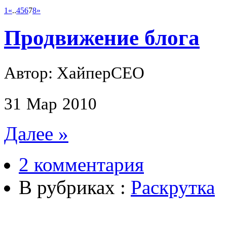
1
«
..
4
5
6
7
8
»
Продвижение блога
Автор: ХайперСЕО
31
Мар
2010
Далее »
2 комментария
В рубриках :
Раскрутка