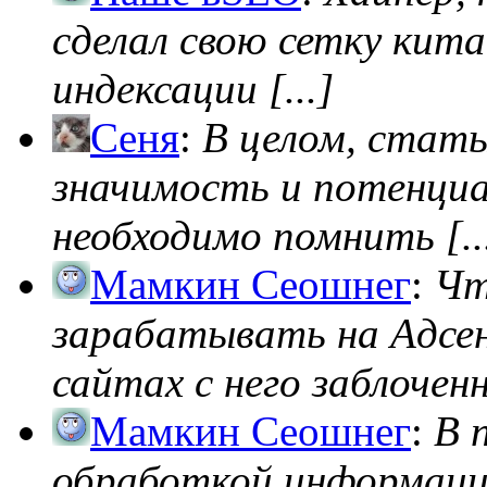
сделал свою сетку кита
индексации [...]
Сеня
:
В целом, стат
значимость и потенциал
необходимо помнить [..
Мамкин Сеошнег
:
Чт
зарабатывать на Адсен
сайтах с него заблоченно
Мамкин Сеошнег
:
В 
обработкой информации