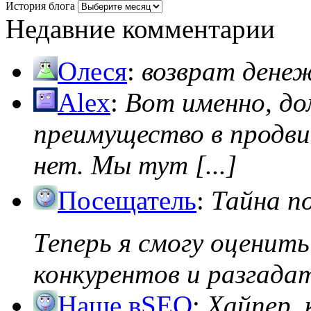
История блога
Недавние комментарии
Олеся
:
возврат дене
Alex
:
Вот именно, д
преимущество в продви
нет. Мы тут [...]
Посещатель
:
Тайна п
Теперь я смогу оценить
конкурентов и разгадать
Наше вSEO
:
Хайпер, 