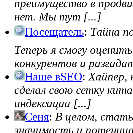
преимущество в продви
нет. Мы тут [...]
Посещатель
:
Тайна п
Теперь я смогу оценить
конкурентов и разгадать
Наше вSEO
:
Хайпер, 
сделал свою сетку кита
индексации [...]
Сеня
:
В целом, стат
значимость и потенциал