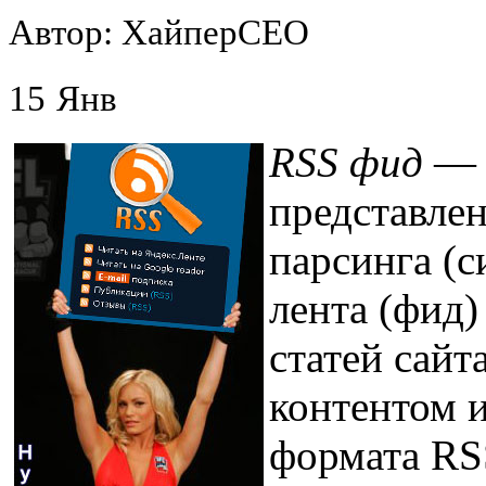
Автор: ХайперСЕО
15
Янв
RSS фид
— э
представлен
парсинга (с
лента (фид
статей сайт
контентом и
формата RSS