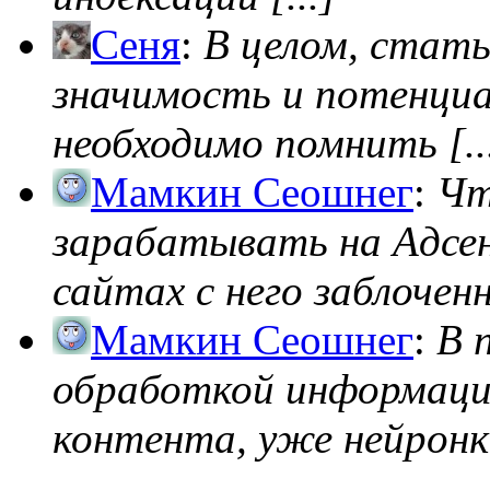
Сеня
:
В целом, стат
значимость и потенциал
необходимо помнить [..
Мамкин Сеошнег
:
Чт
зарабатывать на Адсен
сайтах с него заблоченно
Мамкин Сеошнег
:
В 
обработкой информации
контента, уже нейронк