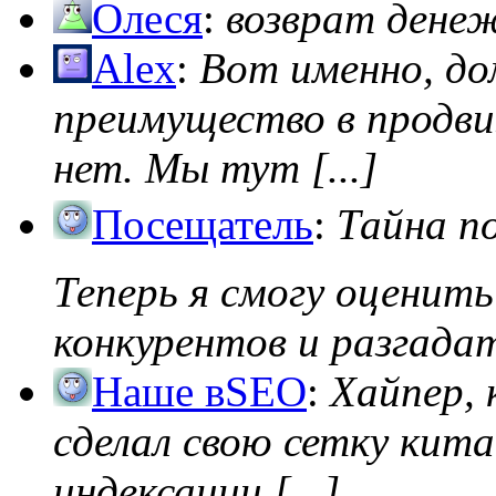
Олеся
:
возврат дене
Alex
:
Вот именно, д
преимущество в продви
нет. Мы тут [...]
Посещатель
:
Тайна п
Теперь я смогу оценить
конкурентов и разгадать
Наше вSEO
:
Хайпер, 
сделал свою сетку кита
индексации [...]