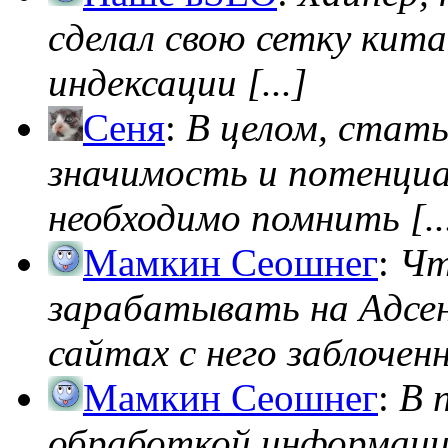
сделал свою сетку кита
индексации [...]
Сеня
:
В целом, стат
значимость и потенциал
необходимо помнить [..
Мамкин Сеошнег
:
Чт
зарабатывать на Адсен
сайтах с него заблоченно
Мамкин Сеошнег
:
В 
обработкой информации