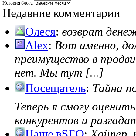
История блога
Недавние комментарии
Олеся
:
возврат дене
Alex
:
Вот именно, д
преимущество в продви
нет. Мы тут [...]
Посещатель
:
Тайна п
Теперь я смогу оценить
конкурентов и разгадать
Наше вSEO
:
Хайпер, 