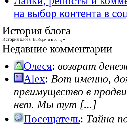
Лайки, репосты и комм
на выбор контента в со
История блога
История блога
Недавние комментарии
Олеся
:
возврат дене
Alex
:
Вот именно, д
преимущество в продви
нет. Мы тут [...]
Посещатель
:
Тайна п