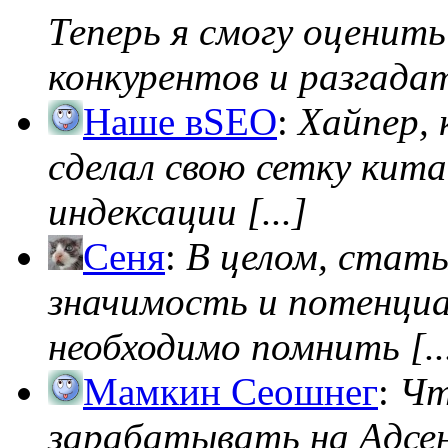
Теперь я смогу оценить
конкурентов и разгадать
Наше вSEO
:
Хайпер, 
сделал свою сетку кита
индексации [...]
Сеня
:
В целом, стат
значимость и потенциал
необходимо помнить [..
Мамкин Сеошнег
:
Чт
зарабатывать на Адсен