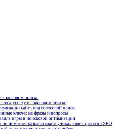
в голосовом поиске
люч к успеху в голосовом поиске
имизации сайта под голосовой поиск
линные ключевые фразы и вопросы
авила игры в поисковой оптимизации
к он помогает разрабатывать уникальные стратегии SEO
 избежать распространенных ошибок