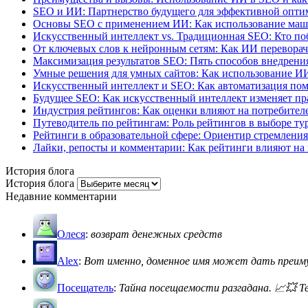
SEO и ИИ: Партнерство будущего для эффективной опт
Основы SEO с применением ИИ: Как использование маши
Искусственный интеллект vs. Традиционная SEO: Кто поб
От ключевых слов к нейронным сетям: Как ИИ перевора
Максимизация результатов SEO: Пять способов внедрения
Умные решения для умных сайтов: Как использование И
Искусственный интеллект и SEO: Как автоматизация пом
Будущее SEO: Как искусственный интеллект изменяет пр
Индустрия рейтингов: Как оценки влияют на потребителе
Путеводитель по рейтингам: Роль рейтингов в выборе ту
Рейтинги в образовательной сфере: Ориентир стремления
Лайки, репосты и комментарии: Как рейтинги влияют на 
История блога
История блога
Недавние комментарии
Олеся
:
возврат денежных средств
Alex
:
Вот именно, доменное имя может дать преимущ
Посещатель
:
Тайна посещаемости разгадана. 📈💥 Теп