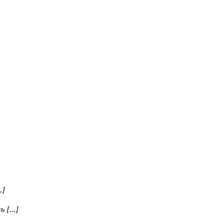
.]
 [...]