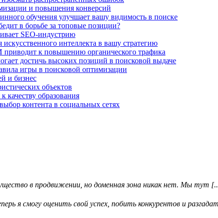
имизации и повышения конверсий
нного обучения улучшает вашу видимость в поиске
едит в борьбе за топовые позиции?
чивает SEO-индустрию
 искусственного интеллекта в вашу стратегию
И приводит к повышению органического трафика
огает достичь высоких позиций в поисковой выдаче
авила игры в поисковой оптимизации
й и бизнес
ристических объектов
 к качеству образования
выбор контента в социальных сетях
ество в продвижении, но доменная зона никак нет. Мы тут [..
ерь я смогу оценить свой успех, побить конкурентов и разгадать