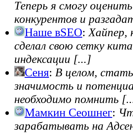
Теперь я смогу оценить
конкурентов и разгадать
Наше вSEO
:
Хайпер, 
сделал свою сетку кита
индексации [...]
Сеня
:
В целом, стат
значимость и потенциал
необходимо помнить [..
Мамкин Сеошнег
:
Чт
зарабатывать на Адсен