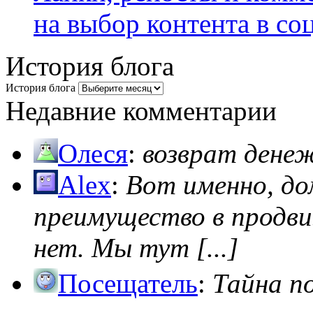
на выбор контента в со
История блога
История блога
Недавние комментарии
Олеся
:
возврат дене
Alex
:
Вот именно, д
преимущество в продви
нет. Мы тут [...]
Посещатель
:
Тайна п