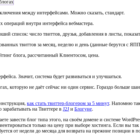
еключения между интерфейсами. Можно сказать, стандарт.
х операций внутри интерфейса вебмастера.
оший список: число твиттов, друзья, добавления в листы, показа
ованных твиттов за месяц, неделю и день (данные берутся с ЯПП
ейтинг блога, рассчитанный Клиентосом, цена.
фейса. Значит, система будет развиваться и улучшаться.
х, которую не даёт сейчас ни один сервис. Гораздо больше шанс
 инструкция,
как стать твиттер-блогером за 5 минут
. Напомню так
о зарабатывать на Твиттере в
J2J
и
Блогуне
.
аете завести блог типа этого, на своём домене и системе WordP
иентироваться только на цену при выборе хостинга. Если вы так 
буется от недели до месяца для возврата на прежние позиции в п