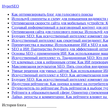
HyperSEO
Как оптимизировать блог для голосового поиска
Используй сниппеты и схему для повышения видимости 
Оптимизация скорости сайта для мобильных устройств: К
Создавай информативный и разговорный контент для опт
Оптимизация сайта для голосового поиска: Используй д
Будущее SEO: Как искусственный интеллект изменяет пр
Искусственный интеллект как секретный ингредиент: Ка
Преимущества и вызовы: Использование ИИ в SEO и как
SEO и ИИ: Партнерство будущего для эффективной опт
Основы SEO с применением ИИ: Как использование маши
Искусственный интеллект vs. Традиционная SEO: Кто поб
От ключевых слов к нейронным сетям: Как ИИ перевора
Максимизация результатов SEO: Пять способов внедрения
Умные решения для умных сайтов: Как использование И
Искусственный интеллект и SEO: Как автоматизация пом
Будущее SEO: Как искусственный интеллект изменяет пр
Индустрия рейтингов: Как оценки влияют на потребителе
Путеводитель по рейтингам: Роль рейтингов в выборе ту
Рейтинги в образовательной сфере: Ориентир стремления
Лайки, репосты и комментарии: Как рейтинги влияют на 
История блога