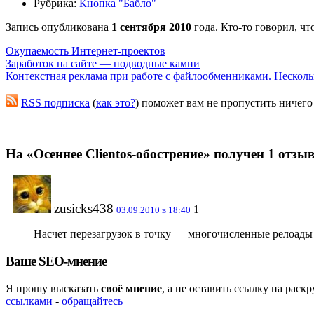
Рубрика:
Кнопка "Бабло"
Запись опубликована
1 сентября 2010
года. Кто-то говорил, чт
Окупаемость Интернет-проектов
Заработок на сайте — подводные камни
Контекстная реклама при работе с файлообменниками. Несколь
RSS подписка
(
как это?
) поможет вам не пропустить ничего
На «Осеннее Clientos-обострение» получен 1 отзы
zusicks438
1
03.09.2010 в 18:40
Насчет перезагрузок в точку — многочисленные релоады 
Ваше SEO-мнение
Я прошу высказать
своё мнение
, а не оставить ссылку на рас
ссылками
-
обращайтесь