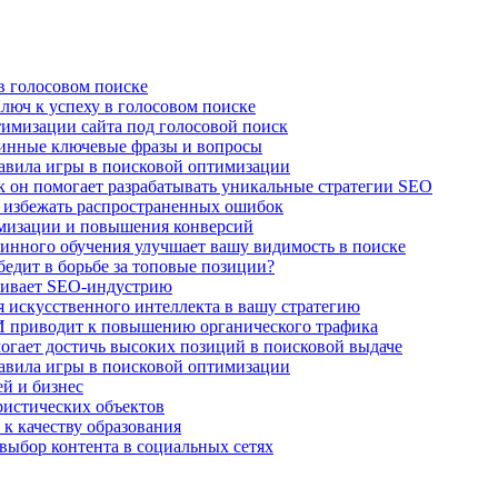
в голосовом поиске
люч к успеху в голосовом поиске
имизации сайта под голосовой поиск
линные ключевые фразы и вопросы
авила игры в поисковой оптимизации
к он помогает разрабатывать уникальные стратегии SEO
 избежать распространенных ошибок
имизации и повышения конверсий
нного обучения улучшает вашу видимость в поиске
едит в борьбе за топовые позиции?
чивает SEO-индустрию
 искусственного интеллекта в вашу стратегию
И приводит к повышению органического трафика
огает достичь высоких позиций в поисковой выдаче
авила игры в поисковой оптимизации
й и бизнес
ристических объектов
 к качеству образования
выбор контента в социальных сетях