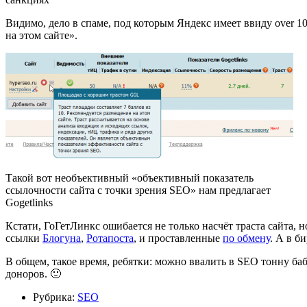
Видимо, дело в спаме, под которым Яндекс имеет ввиду over 
на этом сайте».
Такой вот необъективный «объективный показатель
ссылочности сайта с точки зрения SEO» нам предлагает
Gogetlinks
Кстати, ГоГетЛинкс ошибается не только насчёт траста сайта, 
ссылки
Блогуна
,
Ротапоста
, и проставленные
по обмену
. А в б
В общем, такое время, ребятки: можно ввалить в SEO тонну баб
доноров. 🙂
Рубрика:
SEO