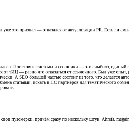
л уже это признал — отказался от актуализации PR. Есть ли см
огласен. Поисковые системы и сеошники — это симбиоз, единый о
ся от тИЦ — равно что отказаться от ссылочного. Был уже опыт
ически. А SEO большей частью состоит из того, что делается а
обмена статьями, искать в ПС партнёров для тематического обме
ровать.
 свои пузомерки, причём сразу по нескольку штук. Ahrefs, megai