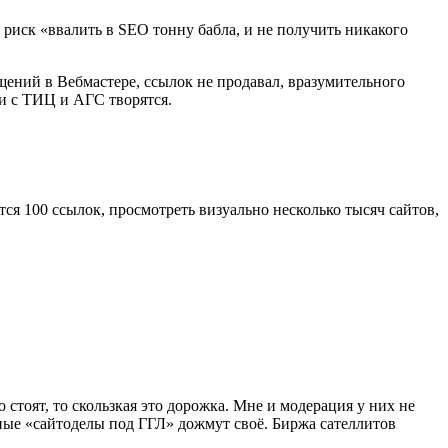
риск «ввалить в SEO тонну бабла, и не получить никакого
щений в Вебмастере, ссылок не продавал, вразумительного
ти с ТИЦ и АГС творятся.
ся 100 ссылок, просмотреть визуально несколько тысяч сайтов,
стоят, то скользкая это дорожка. Мне и модерация у них не
тные «сайтоделы под ГГЛ» дожмут своё. Биржа сателлитов