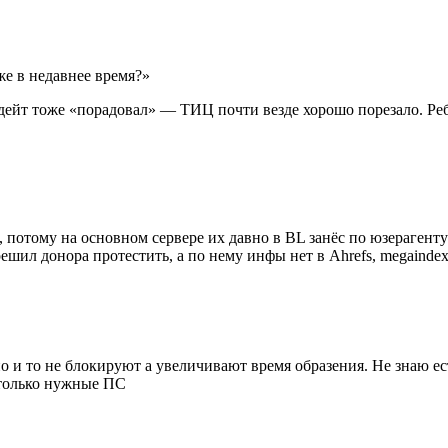
же в недавнее время?»
дейт тоже «порадовал» — ТИЦ почти везде хорошо порезало. Реб
, потому на основном сервере их давно в BL занёс по юзерагенту
шил донора протестить, а по нему инфы нет в Ahrefs, megaindex
 и то не блокируют а увеличивают время образения. Не знаю есть
 только нужные ПС