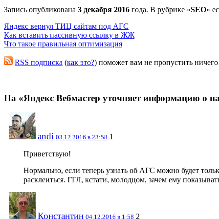
Запись опубликована
3 декабря 2016
года. В рубрике «
SEO
» е
Яндекс вернул ТИЦ сайтам под АГС
Как вставить пассивную ссылку в ЖЖ
Что такое правильная оптимизация
RSS подписка
(
как это?
) поможет вам не пропустить ничего
На «Яндекс Вебмастер уточняет информацию о н
andi
1
03.12.2016 в 23:58
Приветствую!
Нормально, если теперь узнать об АГС можно будет тольк
расклеиться. ГГЛ, кстати, молодцом, зачем ему показыв
Константин
2
04.12.2016 в 1:58