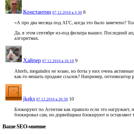
Константин
8
07.12.2016 в 3:30
«А про два месяца под АГС, когда это было замечено? То
Да, в этом сентябре из-под фильтра вышел. Последний ап
алгоритмах.
Хайпер
9
07.12.2016 в 16:19
Ahrefs, megaindex не юзаю, но боты у них очень активные
как-то мешать продаже ссылок? Например, оптимизатор ре
jkeks
10
07.12.2016 в 20:59
Блокируют по Агентам как правило если это нагружает, но
блокировал сам, но дорвейщики блокируют и оставляют
Ваше SEO-мнение