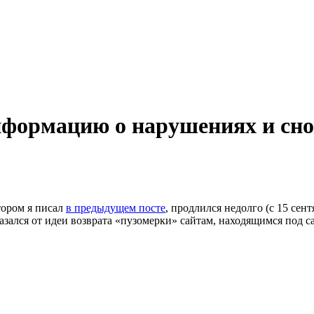
информацию о нарушениях и сн
тором я писал
в предыдущем посте
, продлился недолго (с 15 сен
азался от идеи возврата «пузомерки» сайтам, находящимся под с