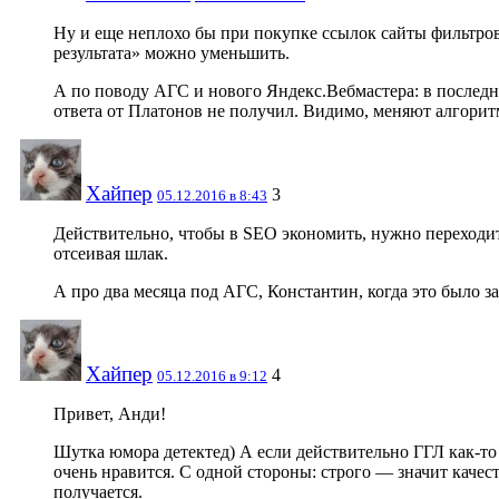
Ну и еще неплохо бы при покупке ссылок сайты фильтров
результата» можно уменьшить.
А по поводу АГС и нового Яндекс.Вебмастера: в последн
ответа от Платонов не получил. Видимо, меняют алгоритм
Хайпер
3
05.12.2016 в 8:43
Действительно, чтобы в SEO экономить, нужно переходить
отсеивая шлак.
А про два месяца под АГС, Константин, когда это было з
Хайпер
4
05.12.2016 в 9:12
Привет, Анди!
Шутка юмора детектед) А если действительно ГГЛ как-то 
очень нравится. С одной стороны: строго — значит каче
получается.