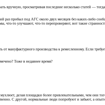
ать вручную, просматривая последние несколько статей — тогда 
ий раз пробыл под АГС около двух месяцев без каких-либо сооб
ы, что-то улучшают, что-то перепроверяют, вот такие страннос
 от мануфактурного производства к ремесленному. Если требует
амечено? Тоже в недавнее время?
мухлюет, делая площадки более привлекательными, чем они того 
ственно. С другой, нормальные люди попробуют и забьют, а опы