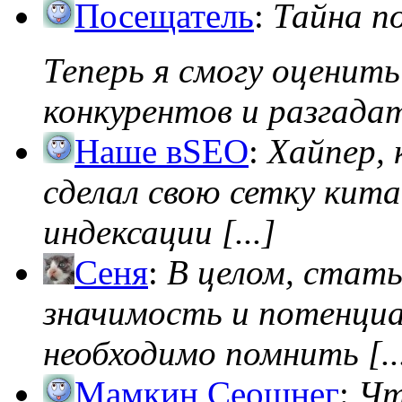
Посещатель
:
Тайна п
Теперь я смогу оценить
конкурентов и разгадать
Наше вSEO
:
Хайпер, 
сделал свою сетку кита
индексации [...]
Сеня
:
В целом, стат
значимость и потенциал
необходимо помнить [..
Мамкин Сеошнег
:
Чт