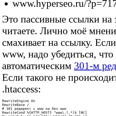
www.hyperseo.ru/?p=71
Это пассивные ссылки на 
читаете. Лично моё мнени
смахивает на ссылку. Если
www, надо убедиться, что 
автоматическим
301-м ре
Если такого не происходит
.htaccess:
RewriteEngine On

RewriteBase /

# 301 редирект с www на без www

RewriteCond %{HTTP_HOST} ^www\.(.*)$ [NC]
