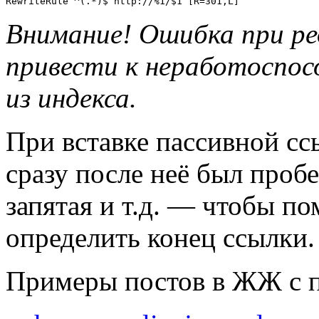
RewriteRule ^(.*)$ http://%1/$1 [R=301,L]
Внимание! Ошибка при ре
привести к неработоспос
из индекса.
При вставке пассивной сс
сразу после неё был пробе
запятая и т.д. — чтобы п
определить конец ссылки.
Примеры постов в ЖЖ с 