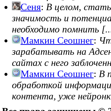
Сеня
:
В целом, стат
значимость и потенциал
необходимо помнить [..
Мамкин Сеошнег
:
Чт
зарабатывать на Адсен
сайтах с него заблоченно
Мамкин Сеошнег
:
В 
обработкой информации
контента, уже нейронк