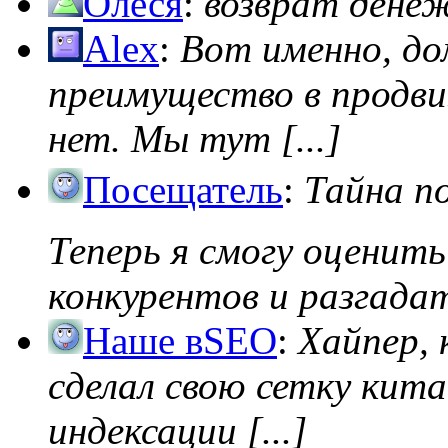
Олеся
:
возврат дене
Alex
:
Вот именно, д
преимущество в продви
нет. Мы тут [...]
Посещатель
:
Тайна п
Теперь я смогу оценить
конкурентов и разгадать
Наше вSEO
:
Хайпер, 
сделал свою сетку кита
индексации [...]