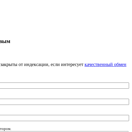
рвым
я закрыты от индексации, если интересует
качественный обмен
атором.