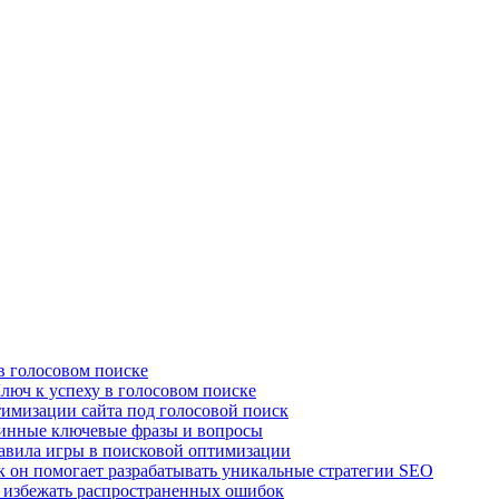
в голосовом поиске
люч к успеху в голосовом поиске
имизации сайта под голосовой поиск
линные ключевые фразы и вопросы
авила игры в поисковой оптимизации
к он помогает разрабатывать уникальные стратегии SEO
 избежать распространенных ошибок