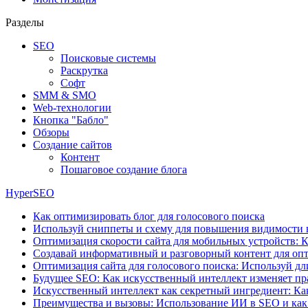
Разделы
SEO
Поисковые системы
Раскрутка
Софт
SMM & SMO
Web-технологии
Кнопка "Бабло"
Обзоры
Создание сайтов
Контент
Пошаговое создание блога
HyperSEO
Как оптимизировать блог для голосового поиска
Используй сниппеты и схему для повышения видимости 
Оптимизация скорости сайта для мобильных устройств: К
Создавай информативный и разговорный контент для опт
Оптимизация сайта для голосового поиска: Используй д
Будущее SEO: Как искусственный интеллект изменяет пр
Искусственный интеллект как секретный ингредиент: Ка
Преимущества и вызовы: Использование ИИ в SEO и как