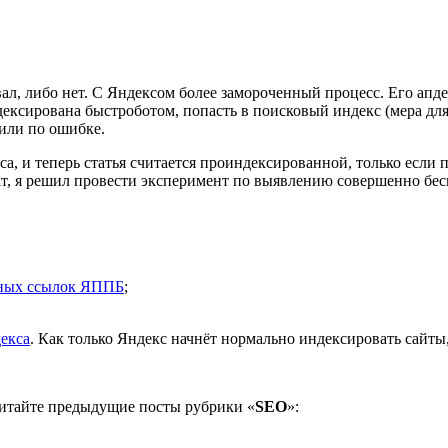
л, либо нет. С Яндексом более замороченный процесс. Его апдей
ексирована быстроботом, попасть в поисковый индекс (мера для 
или по ошибке.
а, и теперь статья считается проиндексированной, только если 
ат, я решил провести эксперимент по выявлению совершенно бес
ных ссылок ЯППБ
;
екса
. Как только Яндекс начнёт нормально индексировать сайты,
Читайте предыдущие посты рубрики «
SEO
»: