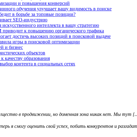
имизации и повышения конверсий
нного обучения улучшает вашу видимость в поиске
едит в борьбе за топовые позиции?
чивает SEO-индустрию
 искусственного интеллекта в вашу стратегию
И приводит к повышению органического трафика
огает достичь высоких позиций в поисковой выдаче
авила игры в поисковой оптимизации
й и бизнес
ристических объектов
 к качеству образования
выбор контента в социальных сетях
ество в продвижении, но доменная зона никак нет. Мы тут [..
ерь я смогу оценить свой успех, побить конкурентов и разгадать