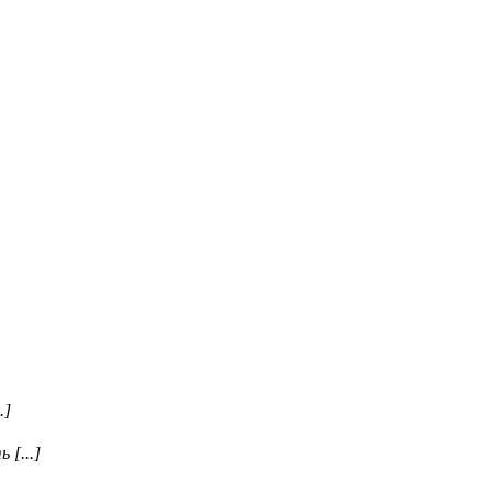
.]
 [...]