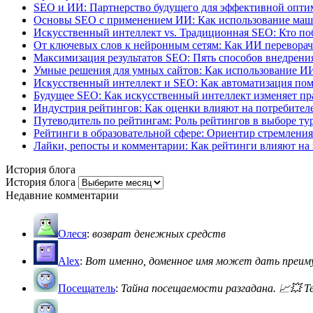
SEO и ИИ: Партнерство будущего для эффективной опт
Основы SEO с применением ИИ: Как использование маши
Искусственный интеллект vs. Традиционная SEO: Кто поб
От ключевых слов к нейронным сетям: Как ИИ перевора
Максимизация результатов SEO: Пять способов внедрения
Умные решения для умных сайтов: Как использование И
Искусственный интеллект и SEO: Как автоматизация пом
Будущее SEO: Как искусственный интеллект изменяет пр
Индустрия рейтингов: Как оценки влияют на потребителе
Путеводитель по рейтингам: Роль рейтингов в выборе ту
Рейтинги в образовательной сфере: Ориентир стремления
Лайки, репосты и комментарии: Как рейтинги влияют на 
История блога
История блога
Недавние комментарии
Олеся
:
возврат денежных средств
Alex
:
Вот именно, доменное имя может дать преимущ
Посещатель
:
Тайна посещаемости разгадана. 📈💥 Теп