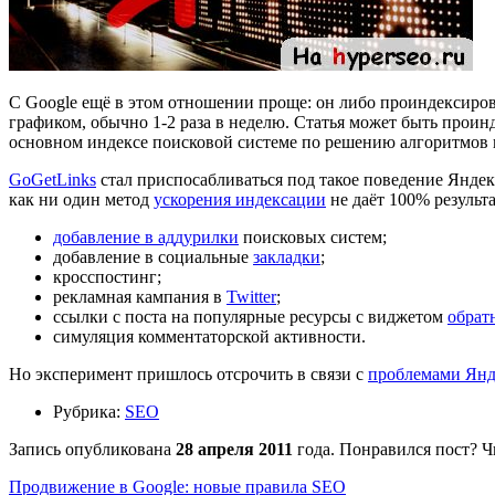
С Google ещё в этом отношении проще: он либо проиндексирова
графиком, обычно 1-2 раза в неделю. Статья может быть проинд
основном индексе поисковой системе по решению алгоритмов 
GoGetLinks
стал приспосабливаться под такое поведение Яндекс
как ни один метод
ускорения индексации
не даёт 100% результ
добавление в аддурилки
поисковых систем;
добавление в социальные
закладки
;
кросспостинг;
рекламная кампания в
Twitter
;
ссылки с поста на популярные ресурсы с виджетом
обрат
симуляция комментаторской активности.
Но эксперимент пришлось отсрочить в связи с
проблемами Янд
Рубрика:
SEO
Запись опубликована
28 апреля 2011
года. Понравился пост? 
Продвижение в Google: новые правила SEO