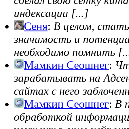
сделал свою сетку кита
индексации [...]
Сеня
:
В целом, стат
значимость и потенциал
необходимо помнить [..
Мамкин Сеошнег
:
Чт
зарабатывать на Адсен
сайтах с него заблоченно
Мамкин Сеошнег
:
В 
обработкой информации