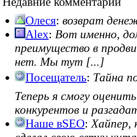
Недавние комментарии
Олеся
:
возврат дене
Alex
:
Вот именно, д
преимущество в продви
нет. Мы тут [...]
Посещатель
:
Тайна п
Теперь я смогу оценить
конкурентов и разгадать
Наше вSEO
:
Хайпер, 