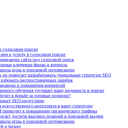
в голосовом поиске
люч к успеху в голосовом поиске
имизации сайта под голосовой поиск
линные ключевые фразы и вопросы
авила игры в поисковой оптимизации
к он помогает разрабатывать уникальные стратегии SEO
 избежать распространенных ошибок
имизации и повышения конверсий
нного обучения улучшает вашу видимость в поиске
едит в борьбе за топовые позиции?
чивает SEO-индустрию
 искусственного интеллекта в вашу стратегию
И приводит к повышению органического трафика
огает достичь высоких позиций в поисковой выдаче
авила игры в поисковой оптимизации
й и бизнес