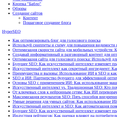
Кнопка "Бабло"
Обзоры
Создание сайтов
Контент
Пошаговое создание блога
HyperSEO
Как оптимизировать блог для голосового поиска
Используй сниппеты и схему для повышения видимости 
Оптимизация скорости сайта для мобильных устройств: К
Создавай информативный и разговорный контент для опт
Оптимизация сайта для голосового поиска: Используй д
Будущее SEO: Как искусственный интеллект изменяет пр
Искусственный интеллект как секретный ингредиент: Ка
Преимущества и вызовы: Использование ИИ в SEO и как
SEO и ИИ: Партнерство будущего для эффективной опт
Основы SEO с применением ИИ: Как использование маши
Искусственный интеллект vs. Традиционная SEO: Кто поб
От ключевых слов к нейронным сетям: Как ИИ перевора
Максимизация результатов SEO: Пять способов внедрения
Умные решения для умных сайтов: Как использование И
Искусственный интеллект и SEO: Как автоматизация пом
Будущее SEO: Как искусственный интеллект изменяет пр
Индустрия рейтингов: Как оценки влияют на потребителе