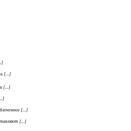
.]
 [...]
[...]
.]
оченног [...]
тавляют [...]