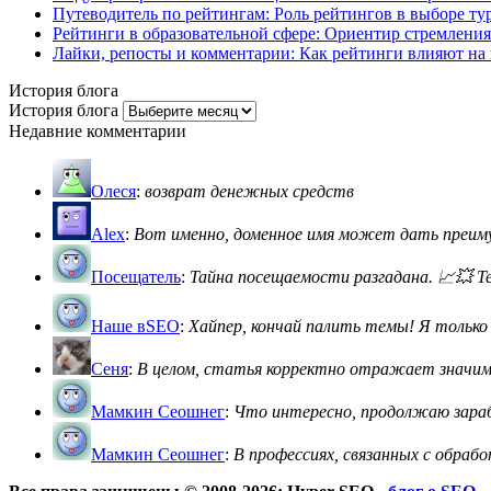
Путеводитель по рейтингам: Роль рейтингов в выборе ту
Рейтинги в образовательной сфере: Ориентир стремления
Лайки, репосты и комментарии: Как рейтинги влияют на 
История блога
История блога
Недавние комментарии
Олеся
:
возврат денежных средств
Alex
:
Вот именно, доменное имя может дать преимущ
Посещатель
:
Тайна посещаемости разгадана. 📈💥 Теп
Наше вSEO
:
Хайпер, кончай палить темы! Я только с
Сеня
:
В целом, статья корректно отражает значимос
Мамкин Сеошнег
:
Что интересно, продолжаю зараба
Мамкин Сеошнег
:
В профессиях, связанных с обраб