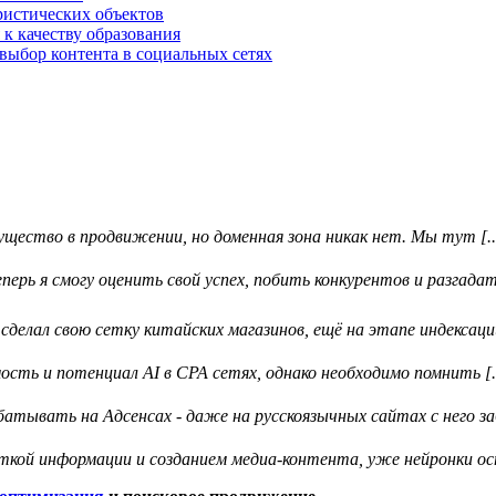
ристических объектов
 к качеству образования
выбор контента в социальных сетях
ество в продвижении, но доменная зона никак нет. Мы тут [..
ерь я смогу оценить свой успех, побить конкурентов и разгадать
делал свою сетку китайских магазинов, ещё на этапе индексации 
ть и потенциал AI в CPA сетях, однако необходимо помнить [..
тывать на Адсенсах - даже на русскоязычных сайтах с него забл
откой информации и созданием медиа-контента, уже нейронки ос