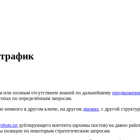
 трафик
тком или полным отсутствием знаний по дальнейшему
продвижени
топах по определённым запросам.
ло немного в другом ключе, на другом
движке
, с другой структу
robots.txt
дублирующего контента (архивы постов) на давно рабо
ны позиции по некоторым стратегическим запросам.