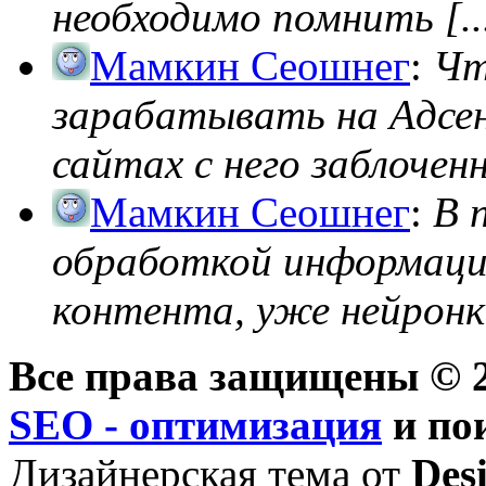
необходимо помнить [..
Мамкин Сеошнег
:
Чт
зарабатывать на Адсен
сайтах с него заблоченно
Мамкин Сеошнег
:
В 
обработкой информации
контента, уже нейронк
Все права защищены © 2
SEO - оптимизация
и по
Дизайнерская тема от
Des