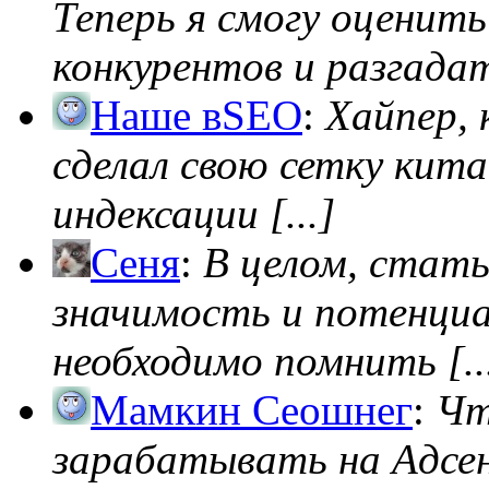
Теперь я смогу оценить
конкурентов и разгадать
Наше вSEO
:
Хайпер, 
сделал свою сетку кита
индексации [...]
Сеня
:
В целом, стат
значимость и потенциал
необходимо помнить [..
Мамкин Сеошнег
:
Чт
зарабатывать на Адсен