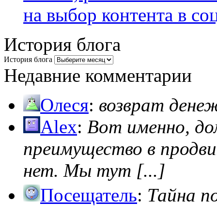
на выбор контента в со
История блога
История блога
Недавние комментарии
Олеся
:
возврат дене
Alex
:
Вот именно, д
преимущество в продви
нет. Мы тут [...]
Посещатель
:
Тайна п