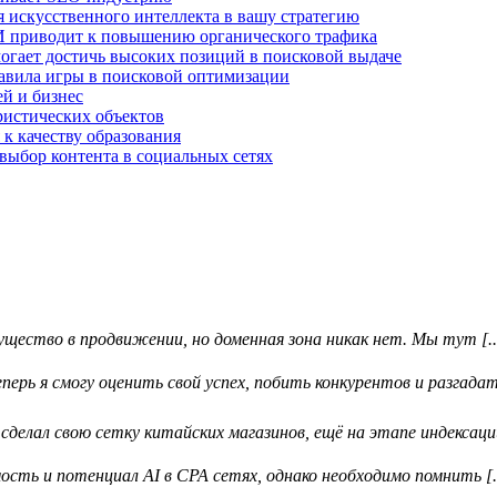
 искусственного интеллекта в вашу стратегию
И приводит к повышению органического трафика
огает достичь высоких позиций в поисковой выдаче
авила игры в поисковой оптимизации
й и бизнес
ристических объектов
 к качеству образования
выбор контента в социальных сетях
ество в продвижении, но доменная зона никак нет. Мы тут [..
ерь я смогу оценить свой успех, побить конкурентов и разгадать
делал свою сетку китайских магазинов, ещё на этапе индексации 
ть и потенциал AI в CPA сетях, однако необходимо помнить [..