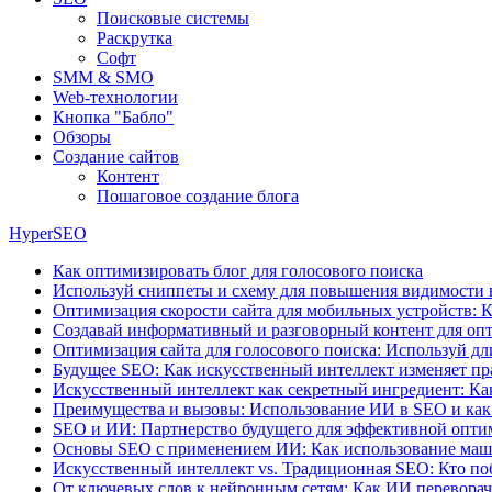
Поисковые системы
Раскрутка
Софт
SMM & SMO
Web-технологии
Кнопка "Бабло"
Обзоры
Создание сайтов
Контент
Пошаговое создание блога
HyperSEO
Как оптимизировать блог для голосового поиска
Используй сниппеты и схему для повышения видимости 
Оптимизация скорости сайта для мобильных устройств: К
Создавай информативный и разговорный контент для опт
Оптимизация сайта для голосового поиска: Используй д
Будущее SEO: Как искусственный интеллект изменяет пр
Искусственный интеллект как секретный ингредиент: Ка
Преимущества и вызовы: Использование ИИ в SEO и как
SEO и ИИ: Партнерство будущего для эффективной опт
Основы SEO с применением ИИ: Как использование маши
Искусственный интеллект vs. Традиционная SEO: Кто поб
От ключевых слов к нейронным сетям: Как ИИ перевора