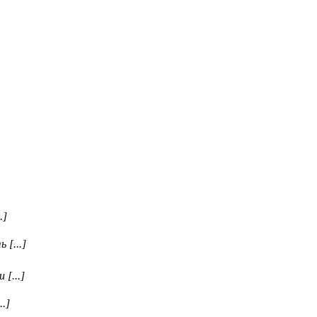
.]
 [...]
[...]
.]