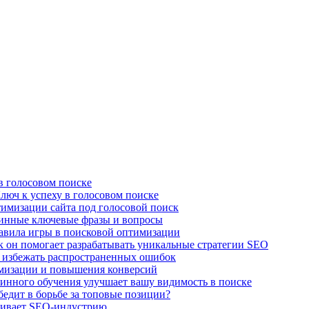
в голосовом поиске
люч к успеху в голосовом поиске
имизации сайта под голосовой поиск
линные ключевые фразы и вопросы
авила игры в поисковой оптимизации
к он помогает разрабатывать уникальные стратегии SEO
 избежать распространенных ошибок
имизации и повышения конверсий
нного обучения улучшает вашу видимость в поиске
едит в борьбе за топовые позиции?
чивает SEO-индустрию