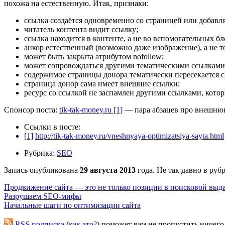
похожа на естественную. Итак, признаки:
ссылка создаётся одновременно со страницей или добавля
читатель контента видит ссылку;
ссылка находится в контенте, а не во вспомогательных бл
анкор естественный (возможно даже изображение), а не 
может быть закрыта атрибутом nofollow;
может сопровождаться другими тематическими ссылками
содержимое страницы донора тематически пересекается 
страница донор сама имеет внешние ссылки;
ресурс со ссылкой не заспамлен другими ссылками, котор
Спонсор поста:
tik-tak-money.ru [1]
— пара абзацев про внешню
Ссылки в посте:
[1]
http://tik-tak-money.ru/vneshnyaya-optimizatsiya-sayta.html
Рубрика:
SEO
Запись опубликована
29 августа 2013
года. Не так давно в руб
Продвижение сайта — это не только позиции в поисковой выд
Разрушаем SEO-мифы
Начальные шаги по оптимизации сайта
RSS подписка
(
как это?
) поможет вам не пропустить ничего