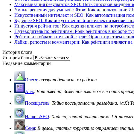
Максимизация результатов SEO: Пять способов внедрения
Умные решения для умных сайтов: Как использование И
Искусственный интеллект и SEO: Как автоматизация пом
Будущее SEO: Как искусственный интеллект изменяет пр
Индустрия рейтингов: Как оценки влияют на потребителе
Путеводитель по рейтингам: Роль рейтингов в выборе ту
Рейтинги в образовательной сфере: Ориентир стремления
Лайки, репосты и комментарии: Как рейтинги влияют на 
История блога
История блога
Недавние комментарии
Олеся
:
возврат денежных средств
Alex
:
Вот именно, доменное имя может дать преимущ
Посещатель
:
Тайна посещаемости разгадана. 📈💥 Теп
Наше вSEO
:
Хайпер, кончай палить темы! Я только с
Сеня
:
В целом, статья корректно отражает значимос