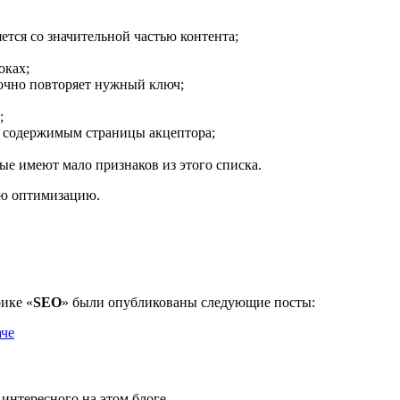
ется со значительной частью контента;
оках;
точно повторяет нужный ключ;
;
с содержимым страницы акцептора;
ые имеют мало признаков из этого списка.
ю оптимизацию.
рике «
SEO
» были опубликованы следующие посты:
аче
 интересного на этом блоге.