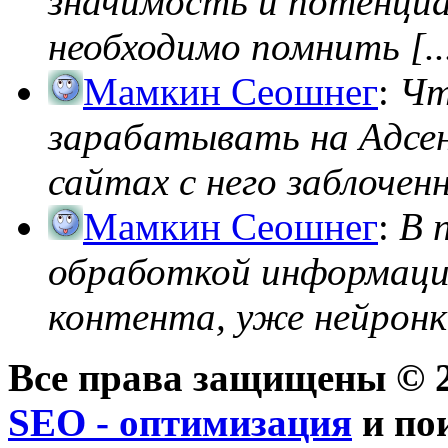
значимость и потенциал
необходимо помнить [..
Мамкин Сеошнег
:
Чт
зарабатывать на Адсен
сайтах с него заблоченно
Мамкин Сеошнег
:
В 
обработкой информации
контента, уже нейронк
Все права защищены © 2
SEO - оптимизация
и по