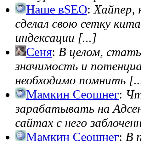
Наше вSEO
:
Хайпер, 
сделал свою сетку кита
индексации [...]
Сеня
:
В целом, стат
значимость и потенциал
необходимо помнить [..
Мамкин Сеошнег
:
Чт
зарабатывать на Адсен
сайтах с него заблоченно
Мамкин Сеошнег
:
В 