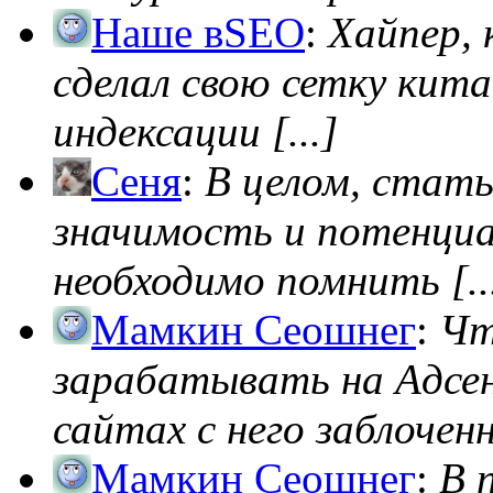
Наше вSEO
:
Хайпер, 
сделал свою сетку кита
индексации [...]
Сеня
:
В целом, стат
значимость и потенциал
необходимо помнить [..
Мамкин Сеошнег
:
Чт
зарабатывать на Адсен
сайтах с него заблоченно
Мамкин Сеошнег
:
В 