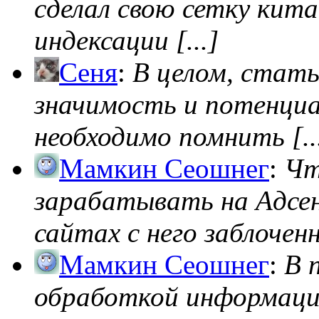
сделал свою сетку кита
индексации [...]
Сеня
:
В целом, стат
значимость и потенциал
необходимо помнить [..
Мамкин Сеошнег
:
Чт
зарабатывать на Адсен
сайтах с него заблоченно
Мамкин Сеошнег
:
В 
обработкой информации