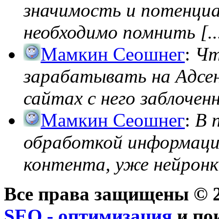
значимость и потенциал
необходимо помнить [..
Мамкин Сеошнег
:
Чт
зарабатывать на Адсен
сайтах с него заблоченно
Мамкин Сеошнег
:
В 
обработкой информации
контента, уже нейронк
Все права защищены © 2
SEO - оптимизация
и по