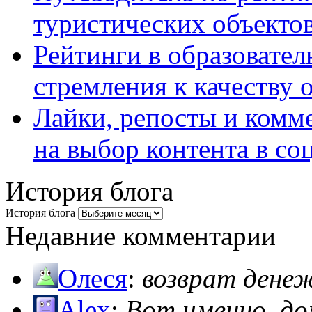
туристических объекто
Рейтинги в образовател
стремления к качеству 
Лайки, репосты и комм
на выбор контента в со
История блога
История блога
Недавние комментарии
Олеся
:
возврат дене
Alex
:
Вот именно, д