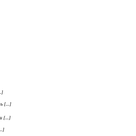
.]
 [...]
[...]
.]