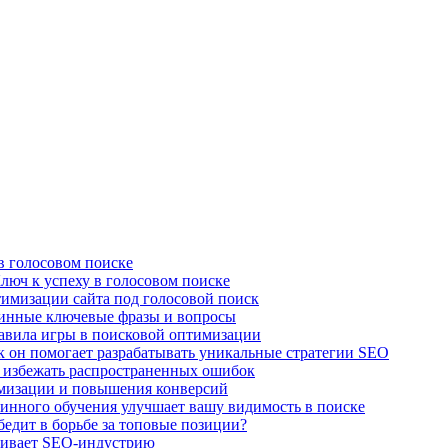
в голосовом поиске
люч к успеху в голосовом поиске
имизации сайта под голосовой поиск
линные ключевые фразы и вопросы
авила игры в поисковой оптимизации
к он помогает разрабатывать уникальные стратегии SEO
 избежать распространенных ошибок
имизации и повышения конверсий
нного обучения улучшает вашу видимость в поиске
едит в борьбе за топовые позиции?
чивает SEO-индустрию