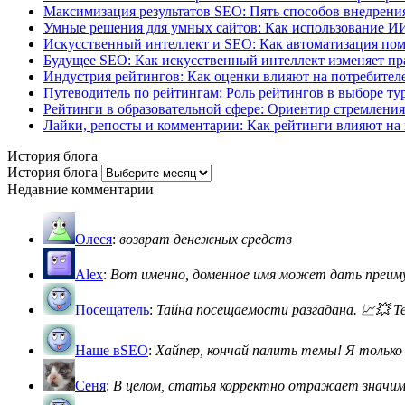
Максимизация результатов SEO: Пять способов внедрения
Умные решения для умных сайтов: Как использование И
Искусственный интеллект и SEO: Как автоматизация пом
Будущее SEO: Как искусственный интеллект изменяет пр
Индустрия рейтингов: Как оценки влияют на потребителе
Путеводитель по рейтингам: Роль рейтингов в выборе ту
Рейтинги в образовательной сфере: Ориентир стремления
Лайки, репосты и комментарии: Как рейтинги влияют на 
История блога
История блога
Недавние комментарии
Олеся
:
возврат денежных средств
Alex
:
Вот именно, доменное имя может дать преимущ
Посещатель
:
Тайна посещаемости разгадана. 📈💥 Теп
Наше вSEO
:
Хайпер, кончай палить темы! Я только с
Сеня
:
В целом, статья корректно отражает значимос