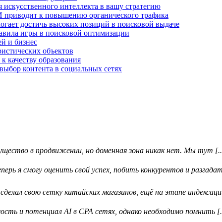
 искусственного интеллекта в вашу стратегию
И приводит к повышению органического трафика
огает достичь высоких позиций в поисковой выдаче
авила игры в поисковой оптимизации
й и бизнес
ристических объектов
 к качеству образования
выбор контента в социальных сетях
ество в продвижении, но доменная зона никак нет. Мы тут [..
ерь я смогу оценить свой успех, побить конкурентов и разгадать
делал свою сетку китайских магазинов, ещё на этапе индексации 
ть и потенциал AI в CPA сетях, однако необходимо помнить [..