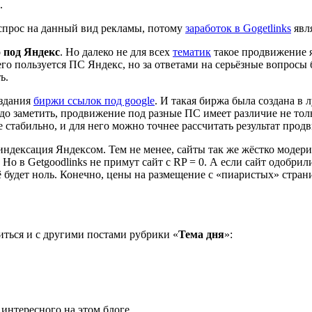
.
 спрос на данный вид рекламы, потому
заработок в Gogetlinks
явл
о
под Яндекс
. Но далеко не для всех
тематик
такое продвижение 
его пользуется ПС Яндекс, но за ответами на серьёзные вопрос
ь.
оздания
биржи ссылок под google
. И такая биржа была создана 
надо заметить, продвижение под разные ПС имеет различие не тол
е стабильно, и для него можно точнее рассчитать результат прод
индексация Яндексом. Тем не менее, сайты так же жёстко модери
 Но в Getgoodlinks не примут сайт с RP = 0. А если сайт одобри
ё будет ноль. Конечно, цены на размещение с «пиаристых» стран
ться и с другими постами рубрики «
Тема дня
»:
 интересного на этом блоге.