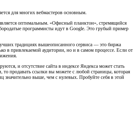
яется для многих вебмастеров основным.
является оптимальным. «Офисный планктон», стремящийся
ы бородатые программисты идут в Google. Это грубый пример
в лучших традициях вышеописанного сервиса — это биржа
ько в привлекаемой аудитории, но и в самом процессе. Если от
вижения.
руются, и отсутствие сайта в индексе Яндекса может стать
ли, то продавать ссылки вы можете с любой страницы, которая
иц значительно выше, чем с нулевых. Пробуйте себя в этой