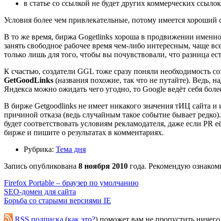
в статье со ссылкой не будет других коммерческих ссылок
Условия более чем привлекательные, потому имеется хороший
В то же время, биржа Gogetlinks хороша в продвижении именн
занять свободное рабочее время чем-либо интересным, чаще вс
только лишь для того, чтобы вы почувствовали, что разница ест
К счастью, создатели GGL тоже сразу поняли необходимость с
GetGoodLinks
(названия похожие, так что не путайте). Ведь, 
Яндекса можно ожидать чего угодно, то Google ведёт себя боле
В бирже Getgoodlinks не имеет никакого значения тИЦ сайта и 
причиной отказа (ведь случайным такое событие бывает редко).
будет соответствовать условиям рекламодателя, даже если PR е
бирже и пишите о результатах в комментариях.
Рубрика:
Тема дня
Запись опубликована
8 ноября 2010
года. Рекомендую ознакоми
Firefox Portable – браузер по умолчанию
SEO-домен для сайта
Борьба со старыми версиями IE
RSS подписка
(
как это?
) поможет вам не пропустить ничего