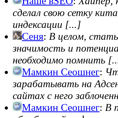
Наше вSEO
:
Хайпер, 
сделал свою сетку кита
индексации [...]
Сеня
:
В целом, стат
значимость и потенциал
необходимо помнить [..
Мамкин Сеошнег
:
Чт
зарабатывать на Адсен
сайтах с него заблоченно
Мамкин Сеошнег
:
В 