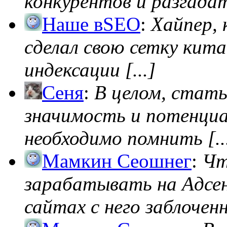
конкурентов и разгадать
Наше вSEO
:
Хайпер, 
сделал свою сетку кита
индексации [...]
Сеня
:
В целом, стат
значимость и потенциал
необходимо помнить [..
Мамкин Сеошнег
:
Чт
зарабатывать на Адсен
сайтах с него заблоченно