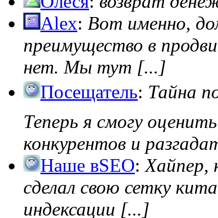
Олеся
:
возврат дене
Alex
:
Вот именно, д
преимущество в продви
нет. Мы тут [...]
Посещатель
:
Тайна п
Теперь я смогу оценить
конкурентов и разгадать
Наше вSEO
:
Хайпер, 
сделал свою сетку кита
индексации [...]