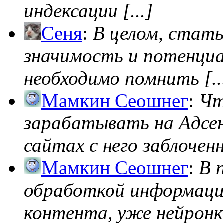
индексации [...]
Сеня
:
В целом, стат
значимость и потенциал
необходимо помнить [..
Мамкин Сеошнег
:
Чт
зарабатывать на Адсен
сайтах с него заблоченно
Мамкин Сеошнег
:
В 
обработкой информации
контента, уже нейронк