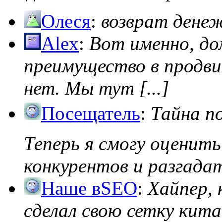
Олеся
:
возврат дене
Alex
:
Вот именно, д
преимущество в продви
нет. Мы тут [...]
Посещатель
:
Тайна п
Теперь я смогу оценить
конкурентов и разгадать
Наше вSEO
:
Хайпер, 
сделал свою сетку кита