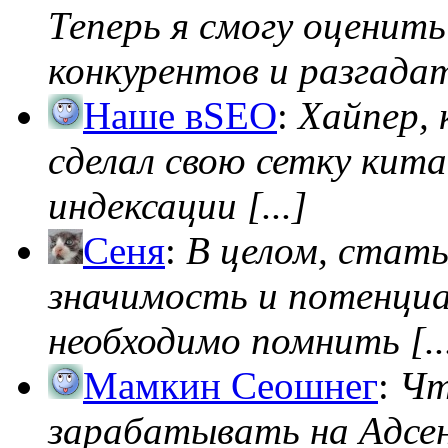
Теперь я смогу оценить
конкурентов и разгадать
Наше вSEO
:
Хайпер, 
сделал свою сетку кита
индексации [...]
Сеня
:
В целом, стат
значимость и потенциал
необходимо помнить [..
Мамкин Сеошнег
:
Чт
зарабатывать на Адсен