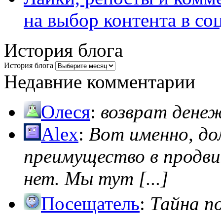
на выбор контента в со
История блога
История блога
Недавние комментарии
Олеся
:
возврат дене
Alex
:
Вот именно, д
преимущество в продви
нет. Мы тут [...]
Посещатель
:
Тайна п