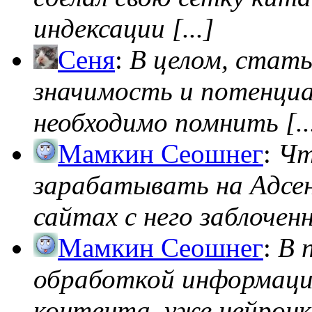
индексации [...]
Сеня
:
В целом, стат
значимость и потенциал
необходимо помнить [..
Мамкин Сеошнег
:
Чт
зарабатывать на Адсен
сайтах с него заблоченно
Мамкин Сеошнег
:
В 
обработкой информации
контента, уже нейронк