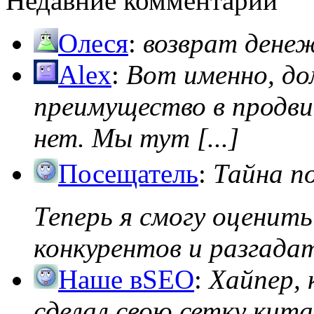
Недавние комментарии
Олеся
:
возврат дене
Alex
:
Вот именно, д
преимущество в продви
нет. Мы тут [...]
Посещатель
:
Тайна п
Теперь я смогу оценить
конкурентов и разгадать
Наше вSEO
:
Хайпер, 
сделал свою сетку кита