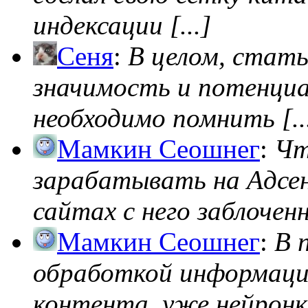
индексации [...]
Сеня
:
В целом, стат
значимость и потенциал
необходимо помнить [..
Мамкин Сеошнег
:
Чт
зарабатывать на Адсен
сайтах с него заблоченно
Мамкин Сеошнег
:
В 
обработкой информации
контента, уже нейронк