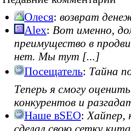
Олеся
:
возврат дене
Alex
:
Вот именно, д
преимущество в продви
нет. Мы тут [...]
Посещатель
:
Тайна п
Теперь я смогу оценить
конкурентов и разгадать
Наше вSEO
:
Хайпер, 
сделал свою сетку кита