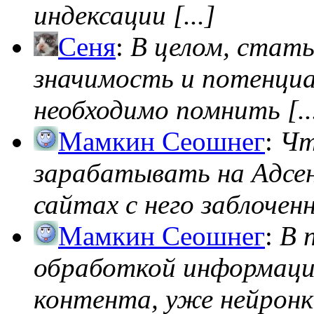
индексации [...]
Сеня
:
В целом, стат
значимость и потенциал
необходимо помнить [..
Мамкин Сеошнег
:
Чт
зарабатывать на Адсен
сайтах с него заблоченно
Мамкин Сеошнег
:
В 
обработкой информации
контента, уже нейронк