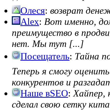
Олеся
:
возврат дене
Alex
:
Вот именно, д
преимущество в продви
нет. Мы тут [...]
Посещатель
:
Тайна п
Теперь я смогу оценить
конкурентов и разгадать
Наше вSEO
:
Хайпер, 
сделал свою сетку кита