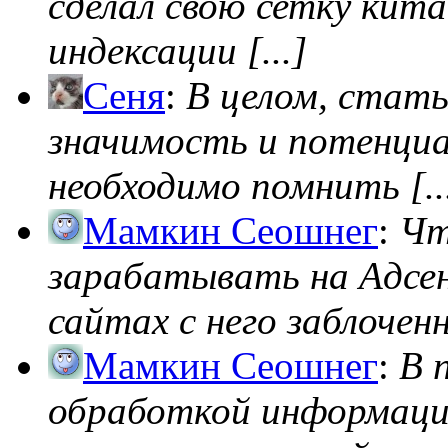
сделал свою сетку кита
индексации [...]
Сеня
:
В целом, стат
значимость и потенциал
необходимо помнить [..
Мамкин Сеошнег
:
Чт
зарабатывать на Адсен
сайтах с него заблоченно
Мамкин Сеошнег
:
В 
обработкой информации