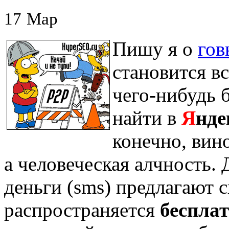
17
Мар
Пишу я о
гов
становится вс
чего-нибудь 
найти в
Я
нде
конечно, вино
а человеческая алчность.
деньги (sms) предлагают с
распространяется
беспла