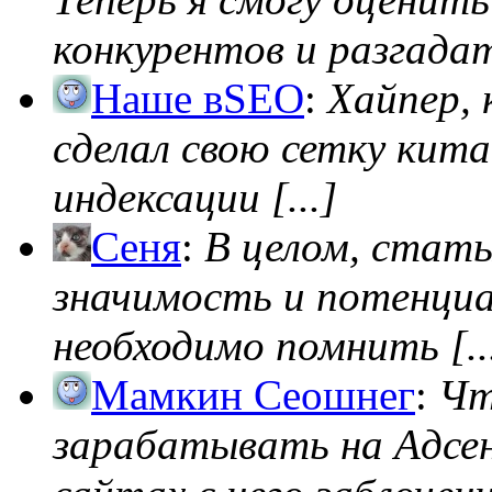
конкурентов и разгадать
Наше вSEO
:
Хайпер, 
сделал свою сетку кита
индексации [...]
Сеня
:
В целом, стат
значимость и потенциал
необходимо помнить [..
Мамкин Сеошнег
:
Чт
зарабатывать на Адсен