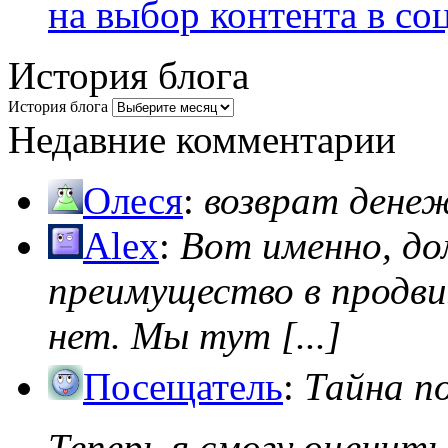
на выбор контента в со
История блога
История блога
Недавние комментарии
Олеся
:
возврат дене
Alex
:
Вот именно, д
преимущество в продви
нет. Мы тут [...]
Посещатель
:
Тайна п
Теперь я смогу оценить