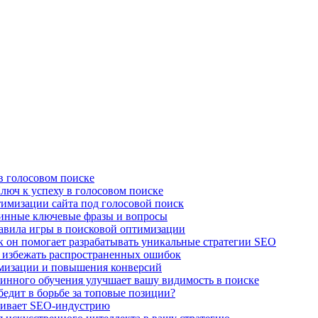
в голосовом поиске
люч к успеху в голосовом поиске
имизации сайта под голосовой поиск
линные ключевые фразы и вопросы
авила игры в поисковой оптимизации
к он помогает разрабатывать уникальные стратегии SEO
 избежать распространенных ошибок
имизации и повышения конверсий
нного обучения улучшает вашу видимость в поиске
едит в борьбе за топовые позиции?
чивает SEO-индустрию