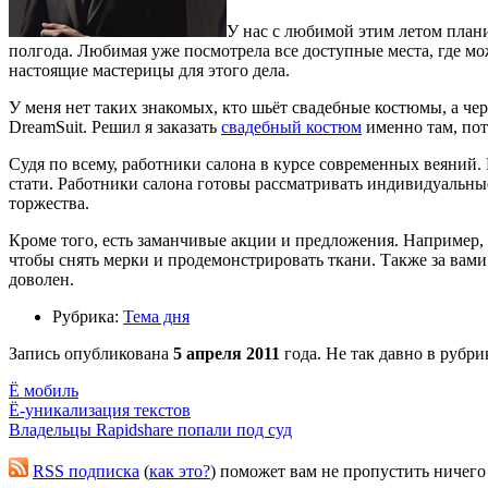
У нас с любимой этим летом плани
полгода. Любимая уже посмотрела все доступные места, где мож
настоящие мастерицы для этого дела.
У меня нет таких знакомых, кто шьёт свадебные костюмы, а чер
DreamSuit. Решил я заказать
cвадебный костюм
именно там, пот
Судя по всему, работники салона в курсе современных веяний. 
стати. Работники салона готовы рассматривать индивидуальны
торжества.
Кроме того, есть заманчивые акции и предложения. Например, е
чтобы снять мерки и продемонстрировать ткани. Также за вами
доволен.
Рубрика:
Тема дня
Запись опубликована
5 апреля 2011
года. Не так давно в рубри
Ё мобиль
Ё-уникализация текстов
Владельцы Rapidshare попали под суд
RSS подписка
(
как это?
) поможет вам не пропустить ничего