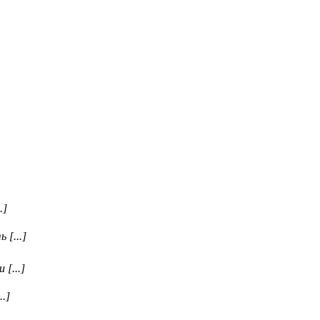
.]
 [...]
[...]
.]