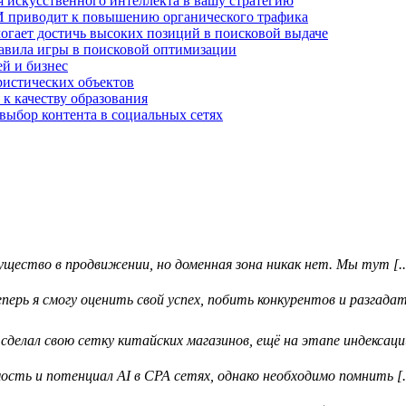
 искусственного интеллекта в вашу стратегию
И приводит к повышению органического трафика
огает достичь высоких позиций в поисковой выдаче
авила игры в поисковой оптимизации
й и бизнес
ристических объектов
 к качеству образования
выбор контента в социальных сетях
ество в продвижении, но доменная зона никак нет. Мы тут [..
ерь я смогу оценить свой успех, побить конкурентов и разгадать
делал свою сетку китайских магазинов, ещё на этапе индексации 
ть и потенциал AI в CPA сетях, однако необходимо помнить [..