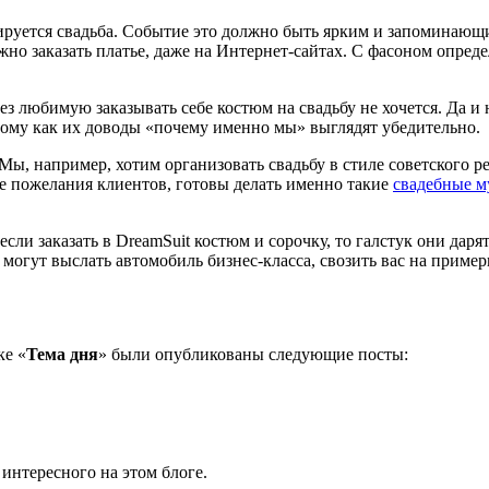
руется свадьба. Событие это должно быть ярким и запоминающим
но заказать платье, даже на Интернет-сайтах. С фасоном определ
ез любимую заказывать себе костюм на свадьбу не хочется. Да и
ому как их доводы «почему именно мы» выглядят убедительно.
Мы, например, хотим организовать свадьбу в стиле советского р
е пожелания клиентов, готовы делать именно такие
свадебные 
сли заказать в DreamSuit костюм и сорочку, то галстук они даря
 могут выслать автомобиль бизнес-класса, свозить вас на приме
ке «
Тема дня
» были опубликованы следующие посты:
 интересного на этом блоге.