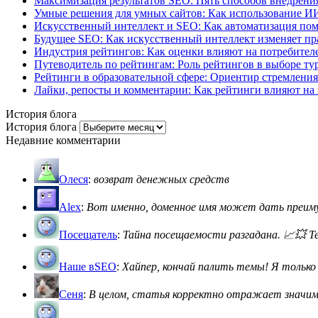
Максимизация результатов SEO: Пять способов внедрения
Умные решения для умных сайтов: Как использование И
Искусственный интеллект и SEO: Как автоматизация пом
Будущее SEO: Как искусственный интеллект изменяет пр
Индустрия рейтингов: Как оценки влияют на потребителе
Путеводитель по рейтингам: Роль рейтингов в выборе ту
Рейтинги в образовательной сфере: Ориентир стремления
Лайки, репосты и комментарии: Как рейтинги влияют на 
История блога
История блога
Недавние комментарии
Олеся
:
возврат денежных средств
Alex
:
Вот именно, доменное имя может дать преимущ
Посещатель
:
Тайна посещаемости разгадана. 📈💥 Теп
Наше вSEO
:
Хайпер, кончай палить темы! Я только с
Сеня
:
В целом, статья корректно отражает значимос