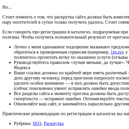
Но...
Стоит помнить о том, что раскрутка сайта должна быть комплек
пару посетителей в сутки только получить удалось. Стоит сов
Если говорить про регистрацию в каталогах, подразумевая при 
полезны. Чтобы получить положительный результат от прогона
Лично у меня одинаковое подозрение вызывают предложен
обратиться к проверенным сервисам (например,
1ps.ru
), 
поленитесь прочитать ветку по оказанию услуги (отзывы
Руководствуйтесь правилом «лучше меньше, да лучше». Ча
Яндекса
Ваши ссылки должны по крайней мере иметь различный тек
дело другому человеку, перед прогоном попросите посмот
уделите особое внимание — в них должен быть допусти
(сейчас поисковики умеют исправлять ошибки ввода польз
Все разделы сайта к моменту прогона должны быть досту
гипертекста — исправьте ошибки. Оптимизируйте тексты
Обновляйте ваш сайт, и занимайтесь параллельно другим
Практические рекомендации по регистрации в каталогах вы н
Рубрика:
SEO
,
Раскрутка