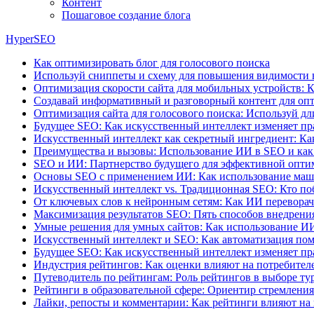
Контент
Пошаговое создание блога
HyperSEO
Как оптимизировать блог для голосового поиска
Используй сниппеты и схему для повышения видимости 
Оптимизация скорости сайта для мобильных устройств: К
Создавай информативный и разговорный контент для опт
Оптимизация сайта для голосового поиска: Используй д
Будущее SEO: Как искусственный интеллект изменяет пр
Искусственный интеллект как секретный ингредиент: Ка
Преимущества и вызовы: Использование ИИ в SEO и как
SEO и ИИ: Партнерство будущего для эффективной опт
Основы SEO с применением ИИ: Как использование маши
Искусственный интеллект vs. Традиционная SEO: Кто поб
От ключевых слов к нейронным сетям: Как ИИ перевора
Максимизация результатов SEO: Пять способов внедрения
Умные решения для умных сайтов: Как использование И
Искусственный интеллект и SEO: Как автоматизация пом
Будущее SEO: Как искусственный интеллект изменяет пр
Индустрия рейтингов: Как оценки влияют на потребителе
Путеводитель по рейтингам: Роль рейтингов в выборе ту
Рейтинги в образовательной сфере: Ориентир стремления
Лайки, репосты и комментарии: Как рейтинги влияют на 