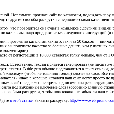
сной. Нет смысла прогнать сайт по каталогам, подождать пару ме
мещать другие способы раскрутки с периодическими качественны
этом, что проводиться она будет в комплексе с другими видами р
 по каталогам, надо придерживаться следующих инструкций (и п
ия прогона по каталогам как за 5, так и за 50 баксов — внима
у них вы получаете качество за большие деньги, чем у частных л
 и комментарии)
сто от регистрации в 10 000 каталогах толку меньше, чем от 1 
ст. Естественно, тексты придётся генерировать (не писать же 
реть тексты. В title (что обычно подставляется в текст ссылки)
мый максимум (чтобы не тошнило только) ключевых слов. Все т
ователя), иначе в хорошие каталоги ваш сайт могут просто не п
пными, сайт не должен пестреть надписями «на реконструкции».
 сайта под выбранные ключевые слова (особенно главную стран
и способами раскрутки, чтобы поисковики не забывали ваш сайт
айдёте
в этой статье
. Заказать раскрутку:
http://www.web-promo.com