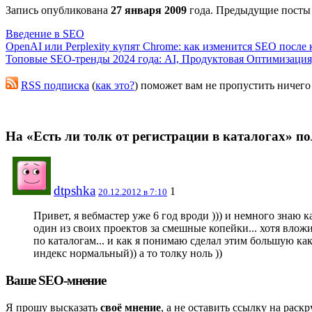
Запись опубликована
27 января 2009
года. Предыдущие посты
Введение в SEO
OpenAI или Perplexity купят Chrome: как изменится SEO после
Топовые SEO-тренды 2024 года: AI, Продуктовая Оптимизация, M
RSS подписка
(
как это?
) поможет вам не пропустить ничего
На «Есть ли толк от регистрации в каталогах» по
dtpshka
1
20.12.2012 в 7:10
Привет, я вебмастер уже 6 год вроди ))) и немного знаю к
один из своих проектов за смешные копейки... хотя вложил
по каталогам... и как я понимаю сделал этим большую каку
индекс нормальный)) а то толку ноль ))
Ваше SEO-мнение
Я прошу высказать
своё мнение
, а не оставить ссылку на рас