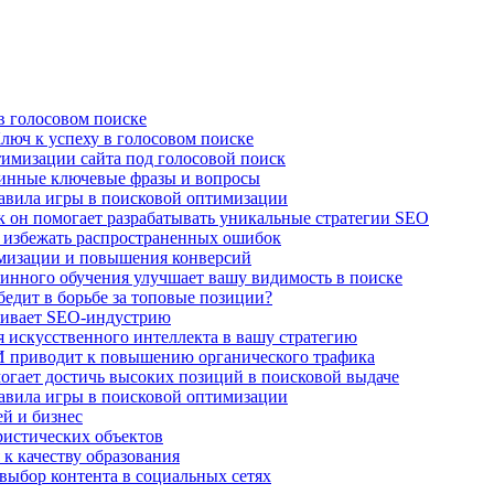
в голосовом поиске
люч к успеху в голосовом поиске
имизации сайта под голосовой поиск
линные ключевые фразы и вопросы
авила игры в поисковой оптимизации
к он помогает разрабатывать уникальные стратегии SEO
 избежать распространенных ошибок
имизации и повышения конверсий
нного обучения улучшает вашу видимость в поиске
едит в борьбе за топовые позиции?
чивает SEO-индустрию
 искусственного интеллекта в вашу стратегию
И приводит к повышению органического трафика
огает достичь высоких позиций в поисковой выдаче
авила игры в поисковой оптимизации
й и бизнес
ристических объектов
 к качеству образования
выбор контента в социальных сетях