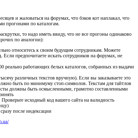
сяцев и жаловаться на форумах, что бэков кот наплакал, что
ми прогонами по каталогам.
аскрутки, то надо иметь ввиду, что не все прогоны одинаково
рочих по аналогии):
тельно относитесь к своим будущим сотрудникам. Можете
иц. Если предпочитаете искать сотрудников на форумах, не
000 реально работающих белых каталогов, собранных из выдачи
тысячу различных текстов вручную). Если вы заказываете это
 должно быть по минимуму стоп-символов. Текстам для тайтлов
ексты должны быть осмысленными, грамотно составленными
ринять
 Проверьте исходный код вашего сайта на валидность
ицу)
 сразу после индексации
.ua/