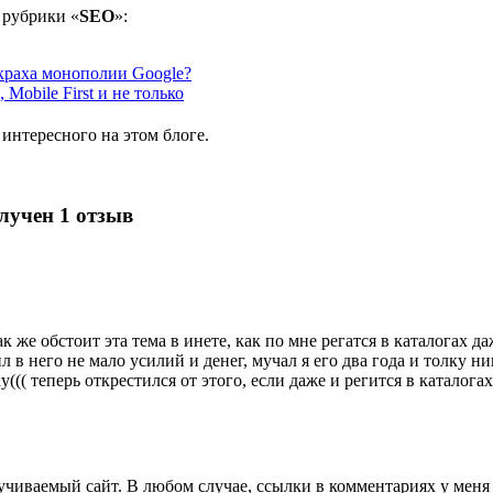
 рубрики «
SEO
»:
 краха монополии Google?
obile First и не только
 интересного на этом блоге.
лучен 1 отзыв
ак же обстоит эта тема в инете, как по мне регатся в каталогах д
 в него не мало усилий и денег, мучал я его два года и толку н
((( теперь открестился от этого, если даже и регится в каталогах
кручиваемый сайт. В любом случае, ссылки в комментариях у мен