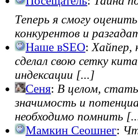
Посещатель
:
Тайна п
Теперь я смогу оценить
конкурентов и разгадать
Наше вSEO
:
Хайпер, 
сделал свою сетку кита
индексации [...]
Сеня
:
В целом, стат
значимость и потенциал
необходимо помнить [..
Мамкин Сеошнег
:
Чт